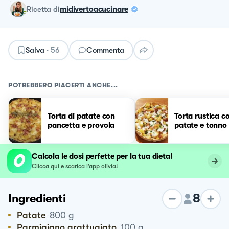
ricetta
di
midivertoacucinare
Salva
·
56
Commenta
POTREBBERO PIACERTI ANCHE...
Torta di patate con
Torta rustica c
pancetta e provola
patate e tonno
Calcola le dosi perfette per la tua dieta!
Clicca qui e scarica l’app olivia!
8
Ingredienti
Patate
800
g
Parmigiano grattugiato
100
g