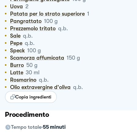
Uova
2
Patata per lo strato superiore
1
Pangrattato
100
g
Prezzemolo tritato
q.b.
Sale
q.b.
Pepe
q.b.
Speck
100
g
Scamorza affumicata
150
g
Burro
50
g
Latte
30
ml
Rosmarino
q.b.
Olio extravergine d'oliva
q.b.
Copia ingredienti
Procedimento
Tempo totale
55 minuti