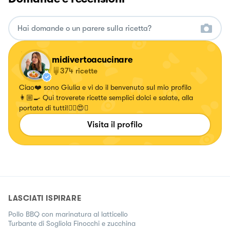
midivertoacucinare
374
ricette
Ciao❤️ sono Giulia e vi do il benvenuto sul mio profilo
👩🏼‍🍳 Qui troverete ricette semplici dolci e salate, alla
portata di tutti!✌🏼😍🍝
Visita il profilo
LASCIATI ISPIRARE
Pollo BBQ con marinatura al latticello
Turbante di Sogliola Finocchi e zucchina