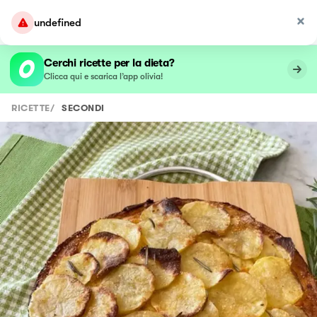
undefined
Cerchi ricette per la dieta?
Clicca qui e scarica l’app olivia!
RICETTE
/
SECONDI