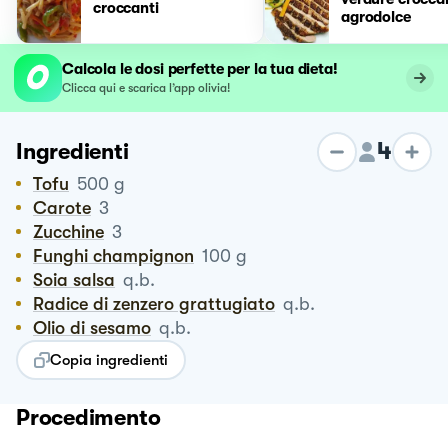
croccanti
agrodolce
Calcola le dosi perfette per la tua dieta!
Clicca qui e scarica l’app olivia!
4
Ingredienti
Tofu
500
g
Carote
3
Zucchine
3
Funghi champignon
100
g
Soia salsa
q.b.
Radice di zenzero grattugiato
q.b.
Olio di sesamo
q.b.
Copia ingredienti
Procedimento