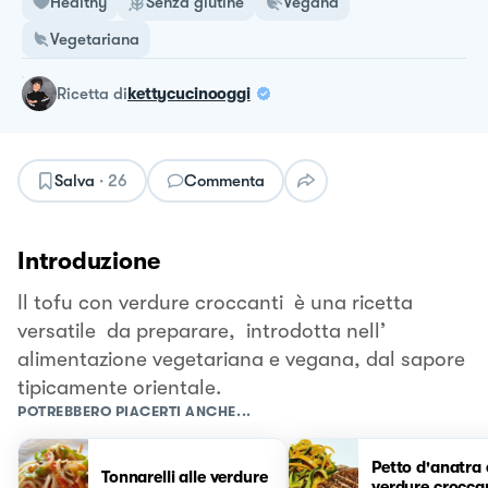
Healthy
Senza glutine
Vegana
Vegetariana
ricetta
di
kettycucinooggi
Salva
·
26
Commenta
Introduzione
Il tofu con verdure croccanti è una ricetta
versatile da preparare, introdotta nell’
alimentazione vegetariana e vegana, dal sapore
tipicamente orientale.
POTREBBERO PIACERTI ANCHE...
Petto d'anatra 
Tonnarelli alle verdure
verdure croccan