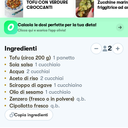
TOFU CON VERDURE
Zucchine marin
CROCCANTI
friggitrice ad a
Calcola le dosi perfette per la tua dieta!
Clicca qui e scarica l’app olivia!
2
Ingredienti
Tofu (circa 200 g)
1
panetto
Soia salsa
1
cucchiaio
Acqua
2
cucchiai
Aceto di riso
2
cucchiai
Sciroppo di agave
1
cucchiaino
Olio di sesamo
1
cucchiaio
Zenzero (fresco o in polvere)
q.b.
Cipollotto fresco
q.b.
Copia ingredienti