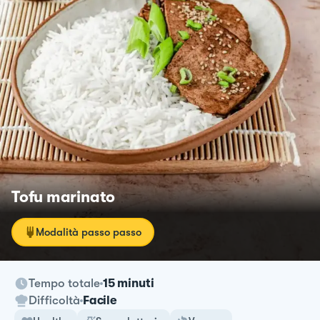
Tofu marinato
Modalità passo passo
Tempo totale
15 minuti
Difficoltà
Facile