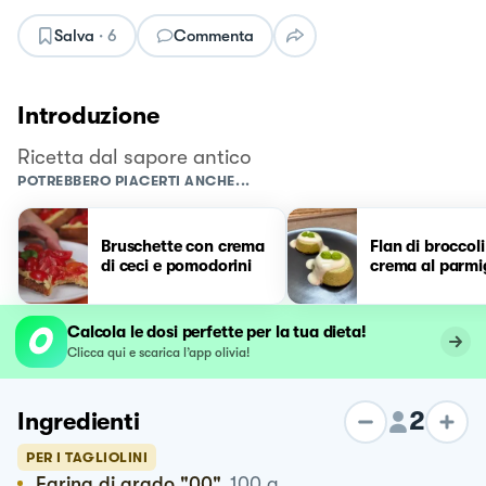
Salva
·
6
Commenta
Introduzione
Ricetta dal sapore antico
POTREBBERO PIACERTI ANCHE...
Bruschette con crema
Flan di broccoli
di ceci e pomodorini
crema al parmi
Calcola le dosi perfette per la tua dieta!
Clicca qui e scarica l’app olivia!
2
Ingredienti
PER I TAGLIOLINI
Farina di grado "00"
100
g