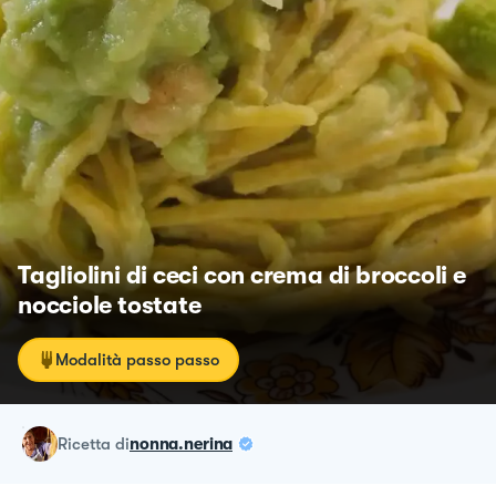
Tagliolini di ceci con crema di broccoli e
nocciole tostate
Modalità passo passo
ricetta
di
nonna.nerina