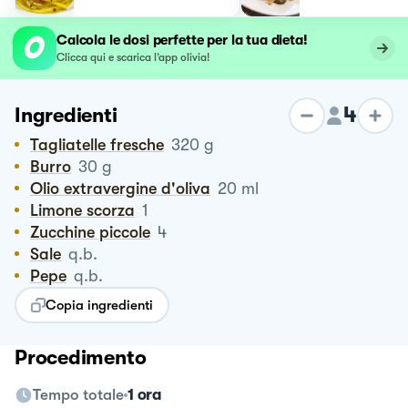
Calcola le dosi perfette per la tua dieta!
Clicca qui e scarica l’app olivia!
4
Ingredienti
Tagliatelle fresche
320
g
Burro
30
g
Olio extravergine d'oliva
20
ml
Limone scorza
1
Zucchine piccole
4
Sale
q.b.
Pepe
q.b.
Copia ingredienti
Procedimento
Tempo totale
1 ora