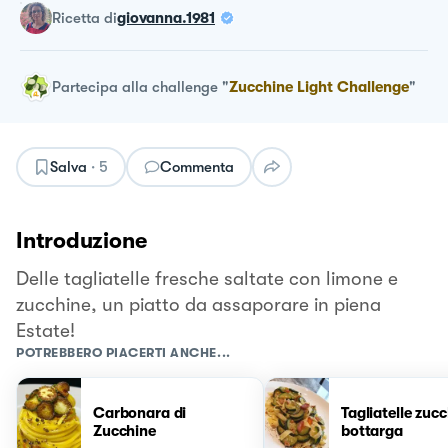
ricetta
di
giovanna.1981
Partecipa alla challenge
"
Zucchine Light Challenge
"
Salva
·
5
Commenta
Introduzione
Delle tagliatelle fresche saltate con limone e
zucchine, un piatto da assaporare in piena
Estate!
POTREBBERO PIACERTI ANCHE...
Carbonara di
Tagliatelle zucc
Zucchine
bottarga