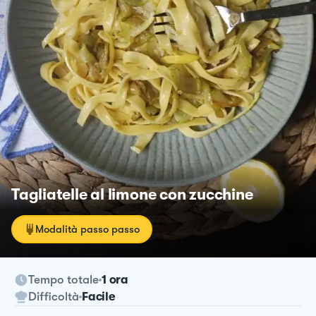
Tagliatelle al limone con zucchine
Modalità passo passo
Tempo totale
1 ora
Difficoltà
Facile