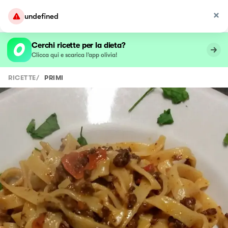
undefined
Cerchi ricette per la dieta?
Clicca qui e scarica l’app olivia!
RICETTE
/
PRIMI