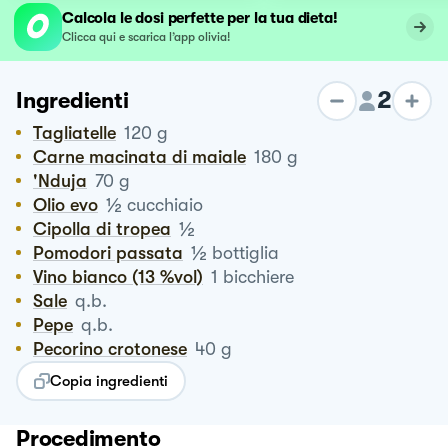
Calcola le dosi perfette per la tua dieta!
Clicca qui e scarica l’app olivia!
2
Ingredienti
Tagliatelle
120
g
Carne macinata di maiale
180
g
'nduja
70
g
½
Olio evo
cucchiaio
½
Cipolla di tropea
½
Pomodori passata
bottiglia
Vino bianco (13 %vol)
1
bicchiere
Sale
q.b.
Pepe
q.b.
Pecorino crotonese
40
g
Copia ingredienti
Procedimento