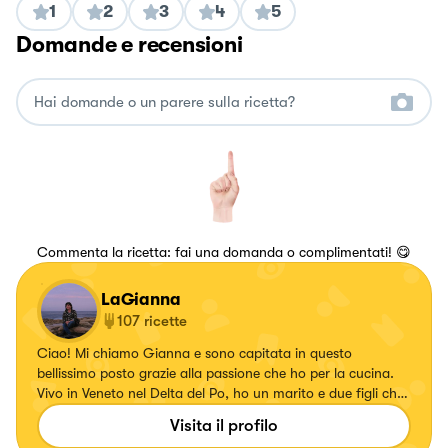
1
2
3
4
5
Domande e recensioni
Commenta la ricetta: fai una domanda o complimentati! 😋
LaGianna
107
ricette
Ciao! Mi chiamo Gianna e sono capitata in questo
bellissimo posto grazie alla passione che ho per la cucina.
Vivo in Veneto nel Delta del Po, ho un marito e due figli che
sono i miei giudici a tavola e che apprezzano quello che
Visita il profilo
preparo loro. Inizia così questa inaspettata nuova