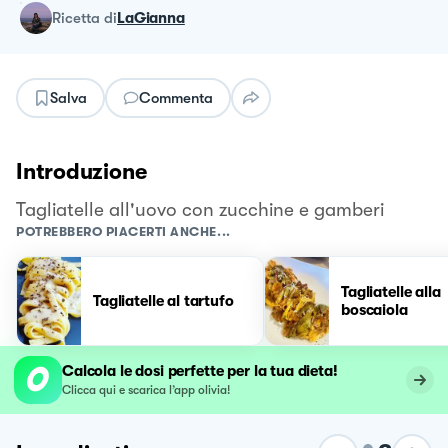
ricetta
di
LaGianna
Salva
Commenta
Introduzione
Tagliatelle all'uovo con zucchine e gamberi
POTREBBERO PIACERTI ANCHE...
Tagliatelle alla
Tagliatelle al tartufo
boscaiola
Calcola le dosi perfette per la tua dieta!
Clicca qui e scarica l’app olivia!