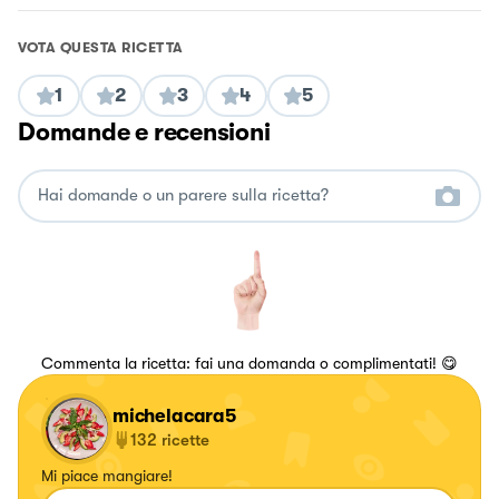
VOTA QUESTA RICETTA
1
2
3
4
5
Domande e recensioni
Commenta la ricetta: fai una domanda o complimentati! 😋
michelacara5
132
ricette
Mi piace mangiare!