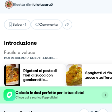
ricetta
di
michelacara5
Salva
·
1
Commenta
Introduzione
Facile e veloce
POTREBBERO PIACERTI ANCHE...
Rigatoni al pesto di
Spaghetti ai fio
fiori di zucca con
zucca e zaffer
gamberetti e
pomodorini
Calcola le dosi perfette per la tua dieta!
Clicca qui e scarica l’app olivia!