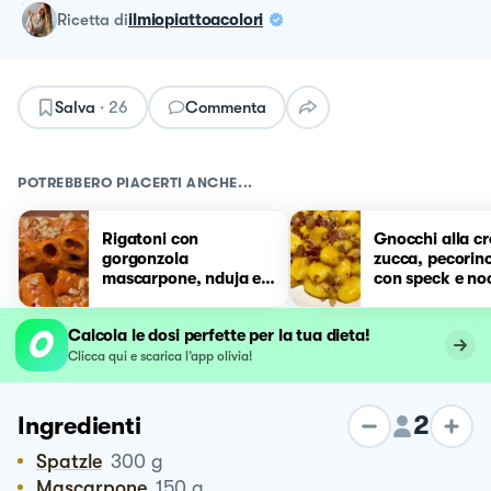
ricetta
di
ilmiopiattoacolori
Salva
·
26
Commenta
POTREBBERO PIACERTI ANCHE...
Rigatoni con
Gnocchi alla c
gorgonzola
zucca, pecorino
mascarpone, nduja e
con speck e no
noci
croccanti
Calcola le dosi perfette per la tua dieta!
Clicca qui e scarica l’app olivia!
2
Ingredienti
Spatzle
300
g
Mascarpone
150
g