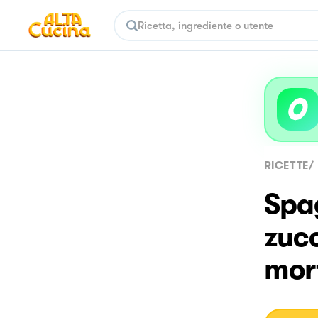
RICETTE
/
Spag
zucc
mort