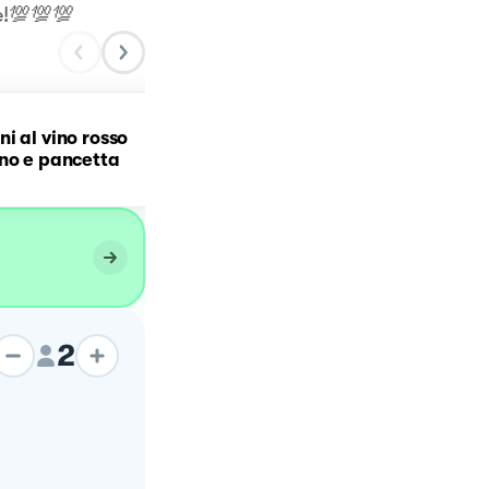
e!💯💯💯
Spaghettone, cozze,
i al vino rosso
guanciale umbro,
no e pancetta
zafferano e mantecatura
pecorino romano
2