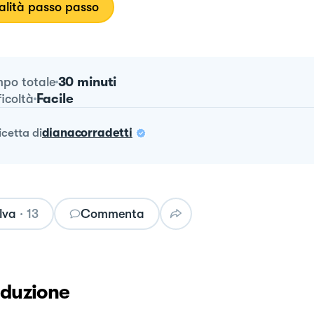
lità passo passo
30 minuti
po totale
Facile
ficoltà
ricetta
di
dianacorradetti
lva
·
13
Commenta
oduzione