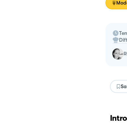
Moda
Tem
Dif
Sa
Intr