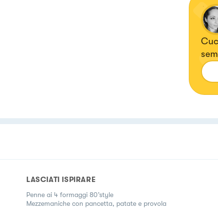
Cuci
semp
dell
htt
LASCIATI ISPIRARE
Penne ai 4 formaggi 80’style
Mezzemaniche con pancetta, patate e provola