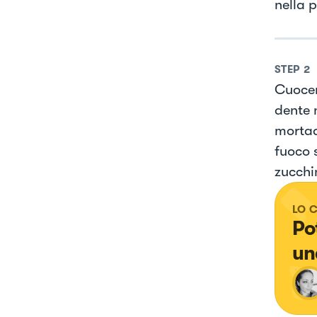
nella p
STEP
2
Cuocer
dente 
mortad
fuoco 
zucchi
LO 
Pot
un