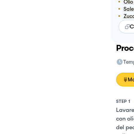
Oli
Sale
Zuc
C
Proc
Temp
Mo
STEP
1
Lavare
con ol
del pe