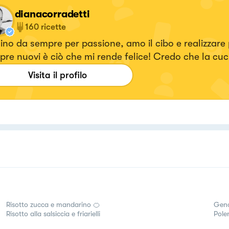
dianacorradetti
160
ricette
no da sempre per passione, amo il cibo e realizzare p
re nuovi è ciò che mi rende felice! Credo che la cuc
e espressioni artistiche più densa di amore che esist
Visita il profilo
ps://www.instagram.com/dianacor14/
Risotto zucca e mandarino 🍊
Geno
Risotto alla salsiccia e friarielli
Pole