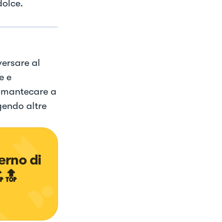
dolce.
versare al
e e
e mantecare a
gendo altre
erno di 
🔝