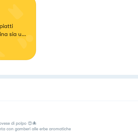
iatti
ina sia una
a💖
vese di polpo 😍🐙
nta con gamberi alle erbe aromatiche