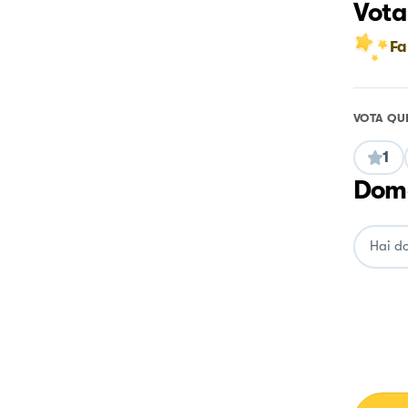
Vota
Fa
VOTA QU
1
Doma