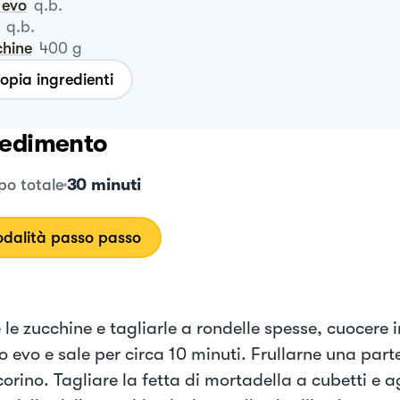
o evo
q.b.
q.b.
chine
400
g
opia ingredienti
edimento
30 minuti
o totale
dalità passo passo
 le zucchine e tagliarle a rondelle spesse, cuocere 
io evo e sale per circa 10 minuti. Frullarne una par
corino. Tagliare la fetta di mortadella a cubetti e 