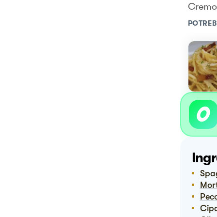
Cremos
POTREB
Ingr
Spa
Mo
Pec
Ci