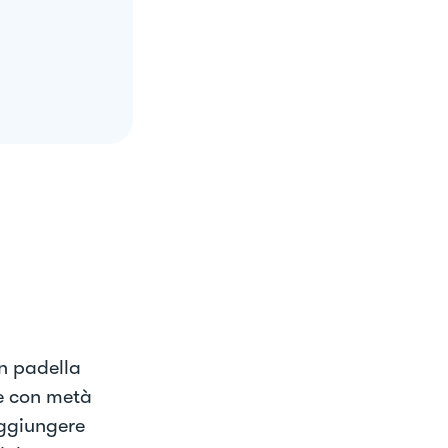
in padella
te con metà
aggiungere