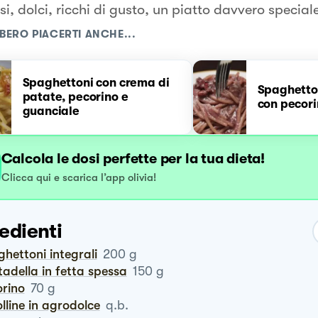
i, dolci, ricchi di gusto, un piatto davvero special
BERO PIACERTI ANCHE...
Spaghettoni con crema di
Spaghetton
patate, pecorino e
con pecori
guanciale
Calcola le dosi perfette per la tua dieta!
Clicca qui e scarica l’app olivia!
edienti
ghettoni integrali
200
g
rtadella in fetta spessa
150
g
orino
70
g
polline in agrodolce
q.b.