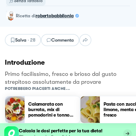
Senza lattosio
ricetta
di
robertobabbilonia
Salva
·
28
Commenta
Introduzione
Primo facilissimo, fresco e brioso dal gusto
strepitoso assolutamente da provare
POTREBBERO PIACERTI ANCHE...
Calamarata con
Pasta con zucc
burrata, mix di
limone, menta 
pomodorini e tonno
fresco
fresco
Calcola le dosi perfette per la tua dieta!