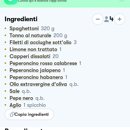
Clicca qui e scarica l’app olivia!
4
Ingredienti
Spaghettoni
320
g
Tonno al naturale
200
g
Filetti di acciughe sott'olio
3
Limone non trattato
1
Capperi dissalati
20
Peperoncino rosso calabrese
1
Peperoncino jalapeno
1
Peperoncino habanero
1
Olio extravergine d'oliva
q.b.
Sale
q.b.
Pepe nero
q.b.
Aglio
1
spicchio
Copia ingredienti