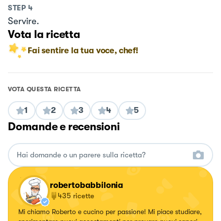
STEP
4
Servire.
Vota la ricetta
Fai sentire la tua voce, chef!
VOTA QUESTA RICETTA
1
2
3
4
5
Domande e recensioni
robertobabbilonia
435
ricette
Mi chiamo Roberto e cucino per passione! Mi piace studiare,