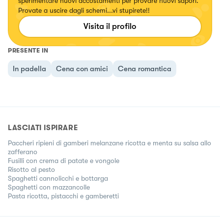
sperimentare nuovi accostamenti per provare nuovi sapori.
Provate a uscire dagli schemi...vi stupirete!!
Visita il profilo
PRESENTE IN
In padella
Cena con amici
Cena romantica
LASCIATI ISPIRARE
Paccheri ripieni di gamberi melanzane ricotta e menta su salsa allo
zafferano
Fusilli con crema di patate e vongole
Risotto al pesto
Spaghetti cannolicchi e bottarga
Spaghetti con mazzancolle
Pasta ricotta, pistacchi e gamberetti