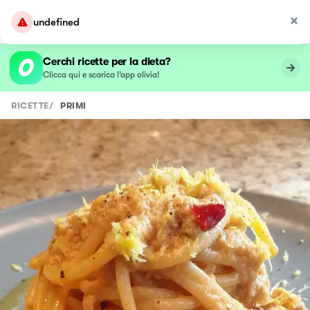
undefined
Cerchi ricette per la dieta?
Clicca qui e scarica l’app olivia!
RICETTE
/
PRIMI