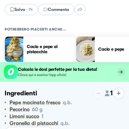
Salva
·
14
Commenta
POTREBBERO PIACERTI ANCHE...
Cacio e pepe al
Cacio e pepe
pistacchio
Calcola le dosi perfette per la tua dieta!
Clicca qui e scarica l’app olivia!
1
Ingredienti
Pepe macinato fresco
q.b.
Pecorino
60
g
Limoni succo
1
Granella di pistacchi
q.b.