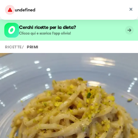
undefined
Cerchi ricette per la dieta?
Clicca qui e scarica l’app olivia!
RICETTE
/
PRIMI