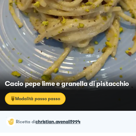
Cacio pepe lime e granella di pistacchio
Modalità passo passo
ricetta
di
christian.avenali1994