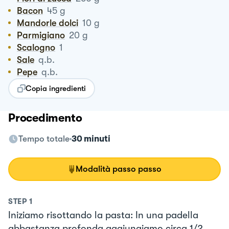
Bacon
45
g
Mandorle dolci
10
g
Parmigiano
20
g
Scalogno
1
Sale
q.b.
Pepe
q.b.
Copia ingredienti
Procedimento
Tempo totale
30 minuti
Modalità passo passo
STEP
1
Iniziamo risottando la pasta: In una padella
abbastanza profonda aggiungiamo circa 1/2