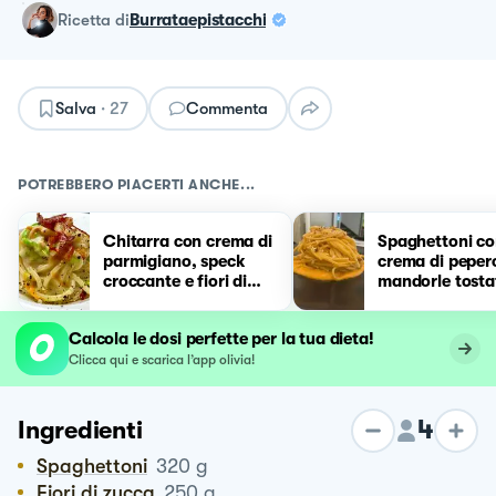
ricetta
di
Burrataepistacchi
Salva
·
27
Commenta
POTREBBERO PIACERTI ANCHE...
Chitarra con crema di
Spaghettoni c
parmigiano, speck
crema di peper
croccante e fiori di
mandorle tosta
zucca
Calcola le dosi perfette per la tua dieta!
Clicca qui e scarica l’app olivia!
4
Ingredienti
Spaghettoni
320
g
Fiori di zucca
250
g