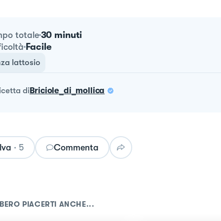
30 minuti
po totale
Facile
ficoltà
za lattosio
ricetta
di
Briciole_di_mollica
lva
·
5
Commenta
BERO PIACERTI ANCHE...