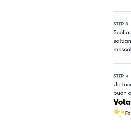
STEP
3
Scolia
saltia
mescol
STEP
4
Un toc
buon a
Vota
Fa