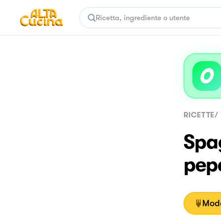
RICETTE
/
Spag
pep
Moda