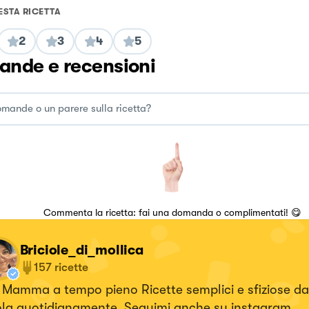
ESTA RICETTA
2
3
4
5
nde e recensioni
Commenta la ricetta: fai una domanda o complimentati! 😋
Briciole_di_mollica
157
ricette
Mamma a tempo pieno Ricette semplici e sfiziose da
ola quotidianamente Seguimi anche su instagram