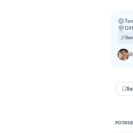
Tem
Dif
Sen
Sa
POTREB