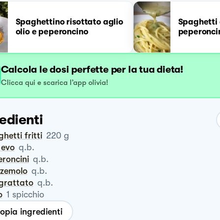
Spaghettino risottato aglio
Spaghetti 
olio e peperoncino
peperonci
Calcola le dosi perfette per la tua dieta!
Clicca qui e scarica l’app olivia!
edienti
ghetti fritti
220
g
o evo
q.b.
eroncini
q.b.
zzemolo
q.b.
ngrattato
q.b.
o
1
spicchio
opia ingredienti