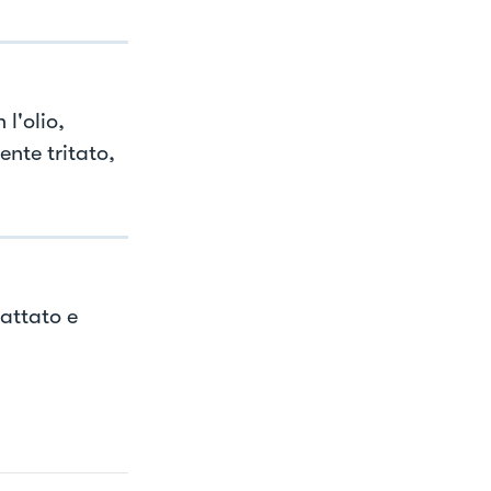
l'olio,
nte tritato,
rattato e