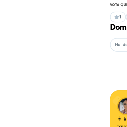
VOTA QU
1
Doma
👩‍
tav