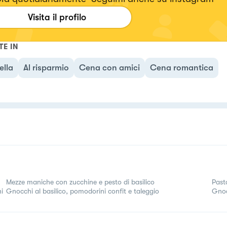
Visita il profilo
TE IN
ella
Al risparmio
Cena con amici
Cena romantica
Mezze maniche con zucchine e pesto di basilico
Pasta
hi
Gnocchi al basilico, pomodorini confit e taleggio
Gnoc