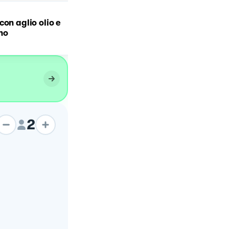
con aglio olio e
Spaghetti aglio, olio e
no
peperoncino
2