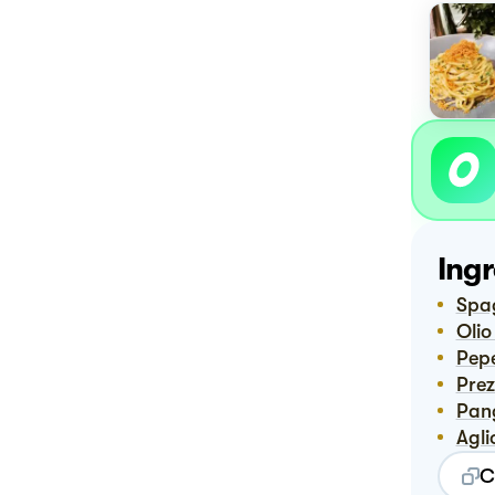
Ingr
Spa
Oli
Pep
Pre
Pa
Agli
C