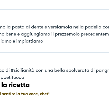
mo la pasta al dente e versiamola nella padella con 
mo bene e aggiungiamo il prezzemolo precedenteme
iamo e impiattiamo
co di #sicilianità con una bella spolverata di pang
ppetitoooo
 la ricetta
i sentire la tua voce, chef!