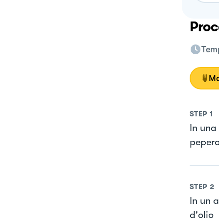
Proc
Temp
Mo
STEP
1
In una
pepero
STEP
2
In un 
d'olio