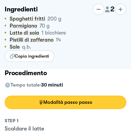
2
Ingredienti
Spaghetti fritti
200
g
Parmigiano
70
g
Latte di soia
1
bicchiere
Pistilli di zafferano
14
Sale
q.b.
Copia ingredienti
Procedimento
Tempo totale
30 minuti
Modalità passo passo
STEP
1
Scaldare il latte