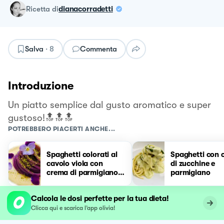
ricetta
di
dianacorradetti
Salva
·
8
Commenta
Introduzione
Un piatto semplice dal gusto aromatico e super
gustoso!🔝🔝🔝
POTREBBERO PIACERTI ANCHE...
Spaghetti colorati al
Spaghetti con 
cavolo viola con
di zucchine e
crema di parmigiano e
parmigiano
polvere di pistacchio
Calcola le dosi perfette per la tua dieta!
Clicca qui e scarica l’app olivia!