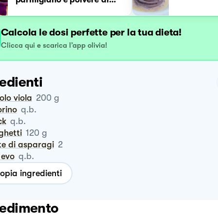
pistacchio
Calcola le dosi perfette per la tua dieta!
Clicca qui e scarica l’app olivia!
edienti
volo viola
200
g
orino
q.b.
ck
q.b.
ghetti
120
g
te di asparagi
2
o evo
q.b.
opia ingredienti
edimento