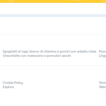
Spaghetti al ragù bianco di chianina e porcini con erbette miste
Pacch
Orecchiette con melanzane e pomodori secchi
Lingu
Cookie Policy
Term
Esplora
Wel