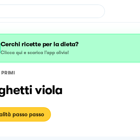
Cerchi ricette per la dieta?
Clicca qui e scarica l’app olivia!
PRIMI
hetti viola
lità passo passo