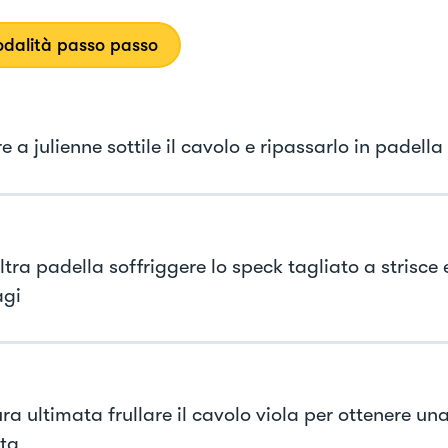
dalità passo passo
e a julienne sottile il cavolo e ripassarlo in padella
ltra padella soffriggere lo speck tagliato a strisce 
agi
ura ultimata frullare il cavolo viola per ottenere u
ata