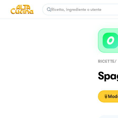
RICETTE
/
Spag
Moda