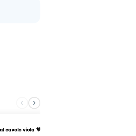
Spaghetti al cavolo viola
al cavolo viola 💜
con acciughe