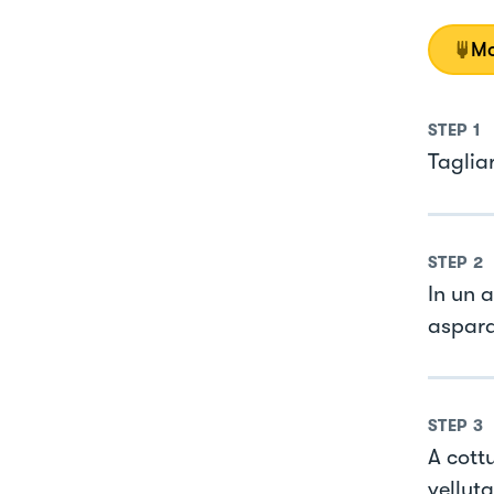
Mo
STEP
1
Tagliar
STEP
2
In un a
aspar
STEP
3
A cott
vellut