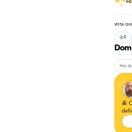
Fa
VOTA QU
1
Doma
🍝 C
dell