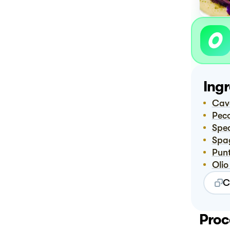
Ingr
Ca
Pec
Spe
Spa
Pun
Oli
C
Proc