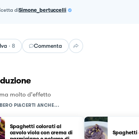
ricetta
di
Simone_bertuccelli
lva
·
8
Commenta
oduzione
 ma molto d'effetto
BERO PIACERTI ANCHE...
Spaghetti colorati al
cavolo viola con crema di
Spaghetti 
parmigiano e polvere di