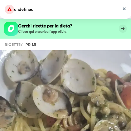
undefined
Cerchi ricette per la dieta?
Clicca qui e scarica l’app olivia!
RICETTE
/
PRIMI