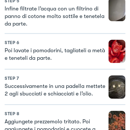
STEP
5
Infine filtrate l’acqua con un filtrino di
panno di cotone molto sottile e tenetela
da parte.
STEP
6
Poi lavate i pomodorini, tagliateli a metà
e teneteli da parte.
STEP
7
Successivamente in una padella mettete
2 agli sbucciati e schiacciati e l’olio.
STEP
8
Aggiungete prezzemolo tritato. Poi
aggiungete i pomodorini e cuocete a