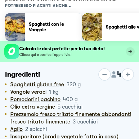
POTREBBERO PIACERTI ANCHE...
Spaghetti con le
Spaghetti alle 
Vongole
Calcola le dosi perfette per la tua dieta!
Clicca qui e scarica l’app olivia!
4
Ingredienti
Spaghetti gluten free
320
g
Vongole veraci
1
kg
Pomodorini pachino
400
g
Olio extra vergine
5
cucchiai
Prezzemolo fresco tritato finemente abbondanti
fresco tritato finemente
3
cucchiai
Aglio
2
spicchi
Insaporitore (brodo vegetale fatto in casa)