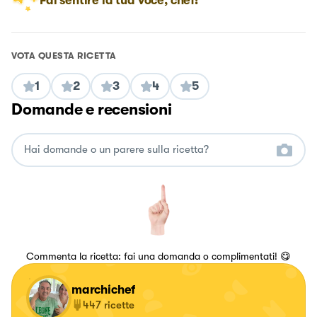
Fai sentire la tua voce, chef!
VOTA QUESTA RICETTA
1
2
3
4
5
Domande e recensioni
Commenta la ricetta: fai una domanda o complimentati! 😋
marchichef
447
ricette