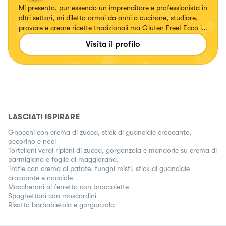
Mi presento, pur essendo un imprenditore e professionista in
altri settori, mi diletto ormai da anni a cucinare, studiare,
provare e creare ricette tradizionali ma Gluten Free! Ecco in
futuro l'idea di creare un Brand Gluten Free!
Visita il profilo
LASCIATI ISPIRARE
Gnocchi con crema di zucca, stick di guanciale croccante,
pecorino e noci
Tortelloni verdi ripieni di zucca, gorgonzola e mandorle su crema di
parmigiano e foglie di maggiorana.
Trofie con crema di patate, funghi misti, stick di guanciale
croccante e nocciole
Maccheroni al ferretto con broccolette
Spaghettoni con moscardini
Risotto barbabietola e gorgonzola