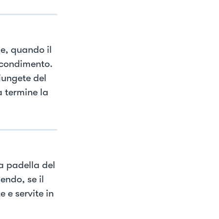
 e, quando il
l condimento.
iungete del
a termine la
a padella del
endo, se il
 e servite in