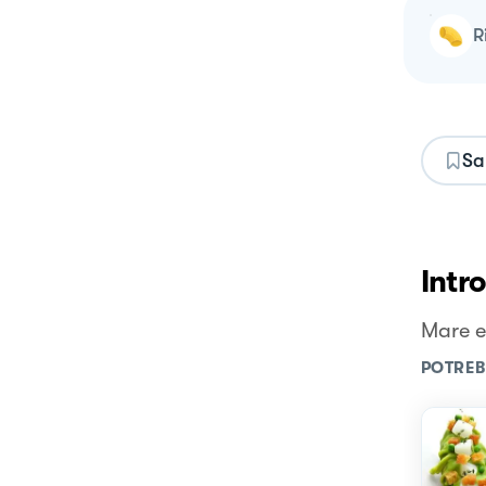
Sa
Intr
Mare e
POTREB