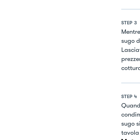
STEP
3
Mentre 
sugo de
Lascia
prezze
cottura
STEP
4
Quando
condim
sugo si
tavola