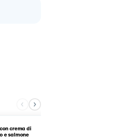
con crema di
Spaghetti alla carbonar
o e salmone
di zucchine e salmone