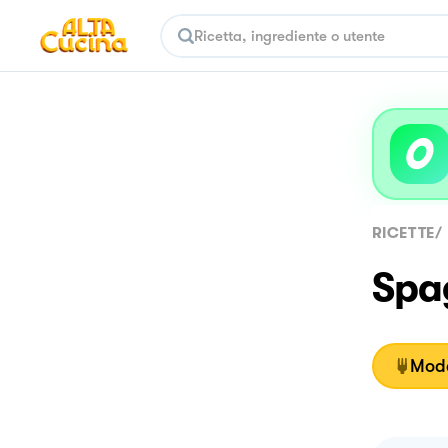
RICETTE
/
Spag
Moda