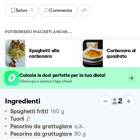
Salva
·
1
Commenta
POTREBBERO PIACERTI ANCHE...
Spaghetti alla
Carbonara al
carbonara
quadrato
Calcola le dosi perfette per la tua dieta!
Clicca qui e scarica l’app olivia!
2
Ingredienti
Spaghetti fritti
160
g
Tuorli
2
Pecorino da grattugiare
q.b.
Pecorino da grattugiare
80
g