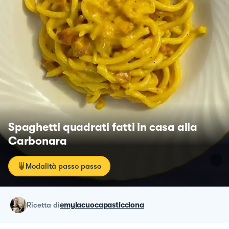
Spaghetti quadrati fatti in casa alla
Carbonara
Modalità passo passo
ricetta
di
emylacuocapasticciona