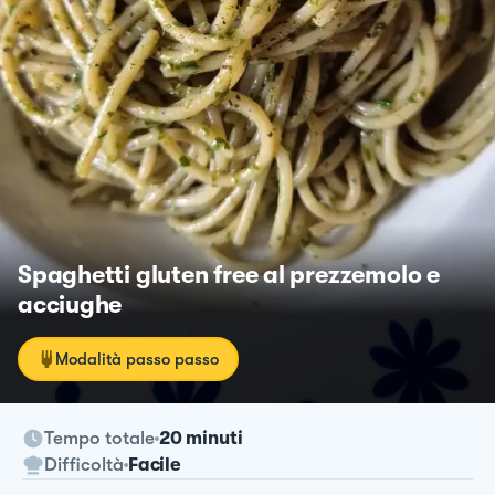
Spaghetti gluten free al prezzemolo e
acciughe
Modalità passo passo
Tempo totale
20 minuti
Difficoltà
Facile