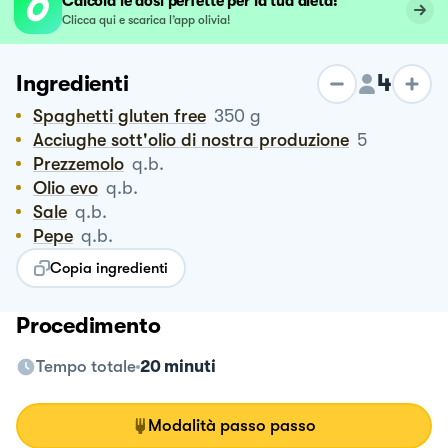
Calcola le dosi perfette per la tua dieta!
Clicca qui e scarica l’app olivia!
4
Ingredienti
Spaghetti gluten free
350
g
Acciughe sott'olio di nostra produzione
5
Prezzemolo
q.b.
Olio evo
q.b.
Sale
q.b.
Pepe
q.b.
Copia ingredienti
Procedimento
Tempo totale
20 minuti
Modalità passo passo