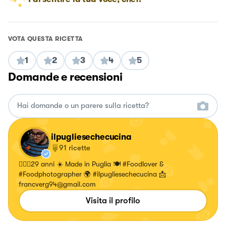
VOTA QUESTA RICETTA
1
2
3
4
5
Domande e recensioni
ilpugliesechecucina
91
ricette
🙋🏻‍♂️29 anni ☀️ Made in Puglia 🍽 #Foodlover &
#Foodphotographer 🌍 #ilpugliesechecucina 📩
francverg94@gmail.com
Visita il profilo