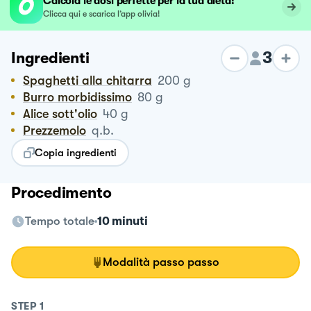
Calcola le dosi perfette per la tua dieta!
Clicca qui e scarica l’app olivia!
3
Ingredienti
Spaghetti alla chitarra
200
g
Burro morbidissimo
80
g
Alice sott'olio
40
g
Prezzemolo
q.b.
Copia ingredienti
Procedimento
Tempo totale
10 minuti
Modalità passo passo
STEP
1