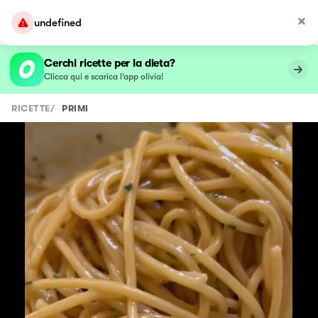
undefined
Cerchi ricette per la dieta?
Clicca qui e scarica l’app olivia!
RICETTE
/
PRIMI