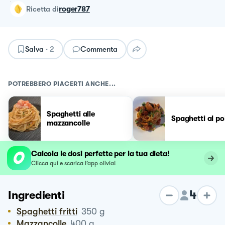
ricetta
di
roger787
Salva
·
2
Commenta
POTREBBERO PIACERTI ANCHE...
Spaghetti alle
Spaghetti al po
mazzancolle
Calcola le dosi perfette per la tua dieta!
Clicca qui e scarica l’app olivia!
4
Ingredienti
Spaghetti fritti
350
g
Mazzancolle
400
g