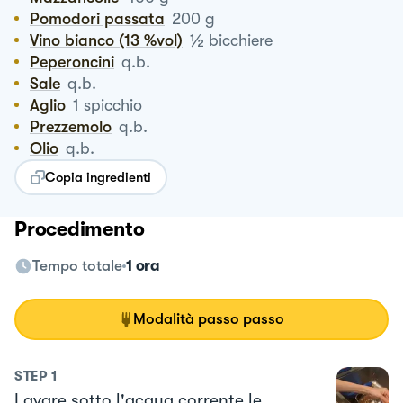
Pomodori passata
200
g
½
Vino bianco (13 %vol)
bicchiere
Peperoncini
q.b.
Sale
q.b.
Aglio
1
spicchio
Prezzemolo
q.b.
Olio
q.b.
Copia ingredienti
Procedimento
Tempo totale
1 ora
Modalità passo passo
STEP
1
Lavare sotto l'acqua corrente le