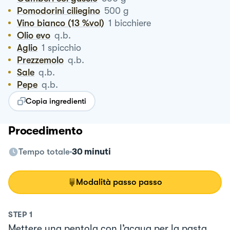
Pomodorini ciliegino
500
g
Vino bianco (13 %vol)
1
bicchiere
Olio evo
q.b.
Aglio
1
spicchio
Prezzemolo
q.b.
Sale
q.b.
Pepe
q.b.
Copia ingredienti
Procedimento
Tempo totale
30 minuti
Modalità passo passo
STEP
1
Mettere una pentola con l’acqua per la pasta.