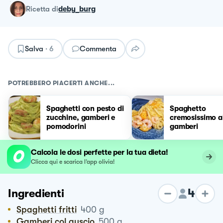
ricetta
di
deby_burg
Salva
·
6
Commenta
POTREBBERO PIACERTI ANCHE...
Spaghetti con pesto di
Spaghetto
zucchine, gamberi e
cremosissimo a
pomodorini
gamberi
Calcola le dosi perfette per la tua dieta!
Clicca qui e scarica l’app olivia!
4
Ingredienti
Spaghetti fritti
400
g
Gamberi col guscio
500
g