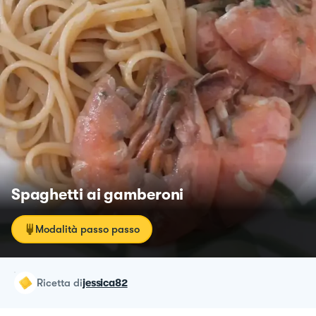
Spaghetti ai gamberoni
Modalità passo passo
ricetta
di
jessica82