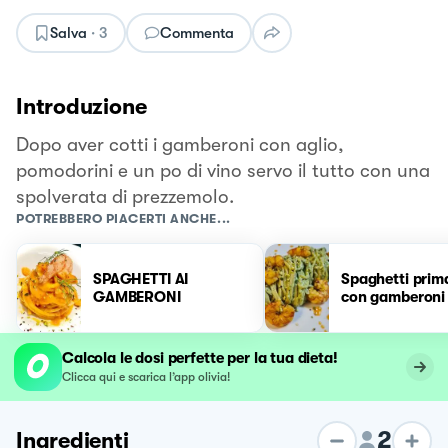
Salva
·
3
Commenta
Introduzione
Dopo aver cotti i gamberoni con aglio,
pomodorini e un po di vino servo il tutto con una
spolverata di prezzemolo.
POTREBBERO PIACERTI ANCHE...
SPAGHETTI AI
Spaghetti prim
GAMBERONI
con gamberoni
Calcola le dosi perfette per la tua dieta!
Clicca qui e scarica l’app olivia!
2
Ingredienti