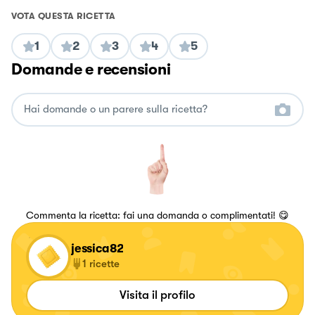
VOTA QUESTA RICETTA
1
2
3
4
5
Domande e recensioni
Commenta la ricetta: fai una domanda o complimentati! 😋
jessica82
1
ricette
Visita il profilo