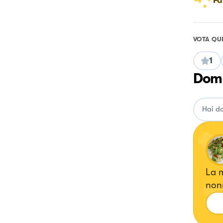
Fa
VOTA QU
1
Doma
La m
nonn
rivi
Ogni