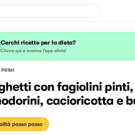
Cerchi ricette per la dieta?
Clicca qui e scarica l’app olivia!
PRIMI
hetti con fagiolini pinti,
dorini, cacioricotta e b
lità passo passo