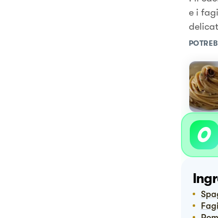
e i fag
delica
POTREB
Ingr
Spa
Fag
Pom