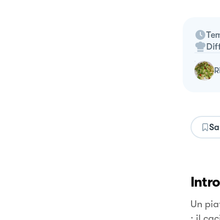
Tem
Dif
Sa
Intr
Un piat
: il ca