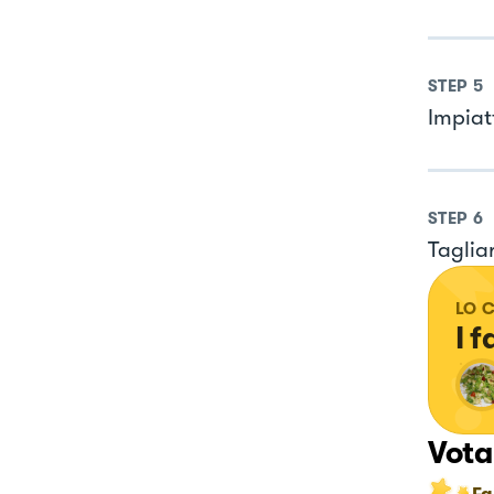
STEP
5
Impiat
STEP
6
Tagliar
LO 
I 
Vota