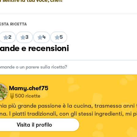
i sentire la tua voce, chef!
ESTA RICETTA
2
3
4
5
nde e recensioni
Mamy.chef75
500
ricette
ia più grande passione è la cucina, trasmessa anni 
a. I piatti tradizionali, con gli stessi ingredienti, mi 
sitarli a mio modo, inserendo eleganza e specialmente
Visita il profilo
 volta che creo un piatto mi emoziono e vorrei tanto