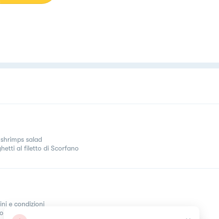
 shrimps salad
etti al filetto di Scorfano
ini e condizioni
come