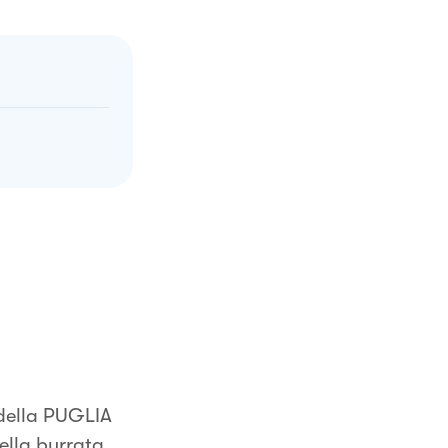
 della PUGLIA
della burrata