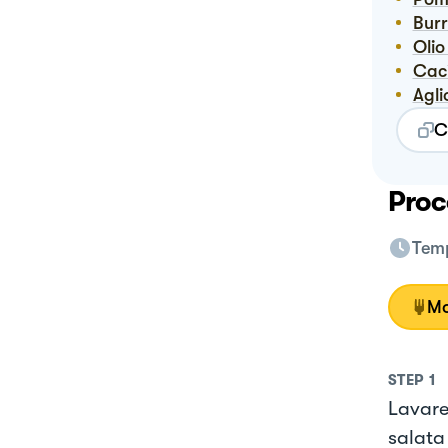
Bur
Ol
Ca
Agli
C
Proc
Temp
Mo
STEP
1
Lavare 
salata