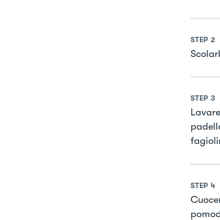
STEP
2
Scolarl
STEP
3
Lavare 
padella
fagioli
STEP
4
Cuocere
pomodor