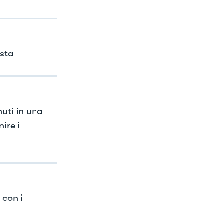
asta
nuti in una
ire i
 con i