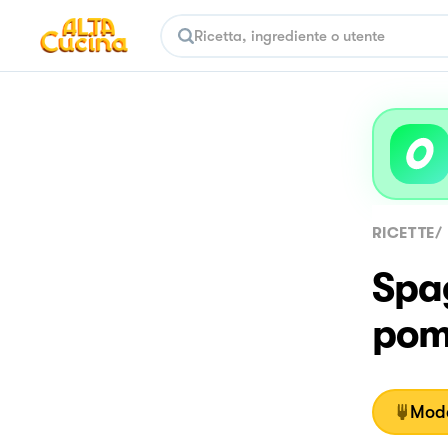
RICETTE
/
Spag
pomo
Moda