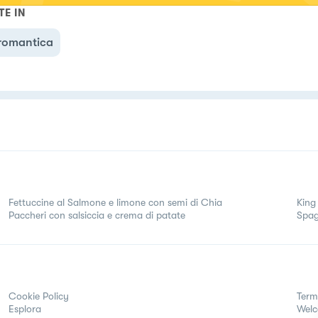
zionare anche voi.
TE IN
romantica
Fettuccine al Salmone e limone con semi di Chia
King
Paccheri con salsiccia e crema di patate
Spagh
Cookie Policy
Term
Esplora
Wel