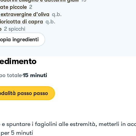
rate piccole
2
io extravergine d'oliva
q.b.
cioricotta di capra
q.b.
o
2
spicchi
opia ingredienti
edimento
15 minuti
o totale
dalità passo passo
e spuntare i fagiolini alle estremità, metterli in a
 per 5 minuti