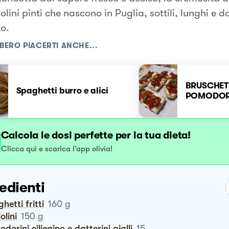
iolini pinti che nascono in Puglia, sottili, lunghi e 
to.
BERO PIACERTI ANCHE...
BRUSCHET
Spaghetti burro e alici
POMODORI
Calcola le dosi perfette per la tua dieta!
Clicca qui e scarica l’app olivia!
edienti
ghetti fritti
160
g
iolini
150
g
odorini ciliegino e datterini gialli
15