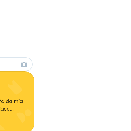
fa da mia
piace
 colori.