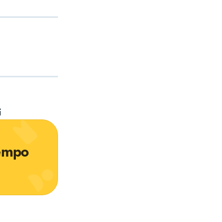
i
tempo