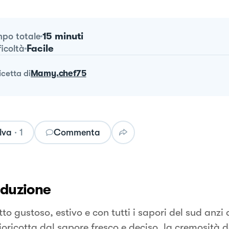
15 minuti
po totale
Facile
ficoltà
ricetta
di
Mamy.chef75
lva
·
1
Commenta
oduzione
to gustoso, estivo e con tutti i sapori del sud anzi
cioricotta dal sapore fresco e deciso, la cremosità 