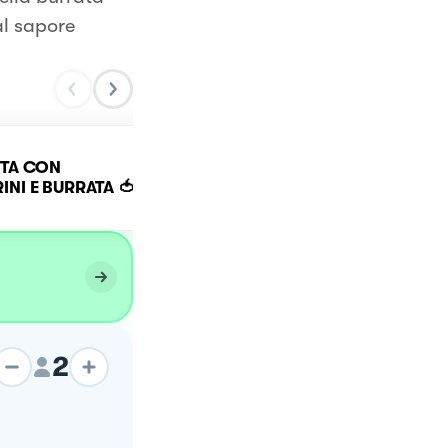
dal sapore
TA CON
Spaghetti con fagiolini e
NI E BURRATA 🍅
cacioricotta
2