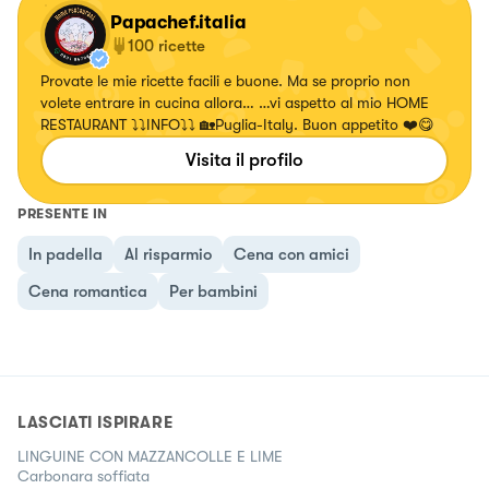
Papachef.italia
100
ricette
Provate le mie ricette facili e buone. Ma se proprio non
volete entrare in cucina allora… …vi aspetto al mio HOME
RESTAURANT ⤵️⤵️INFO⤵️⤵️ 🏡Puglia-Italy. Buon appetito ❤️😋
Visita il profilo
PRESENTE IN
In padella
Al risparmio
Cena con amici
Cena romantica
Per bambini
LASCIATI ISPIRARE
LINGUINE CON MAZZANCOLLE E LIME
Carbonara soffiata