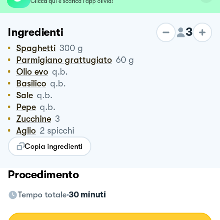
Clicca qui e scarica l’app olivia!
3
Ingredienti
Spaghetti
300
g
Parmigiano grattugiato
60
g
Olio evo
q.b.
Basilico
q.b.
Sale
q.b.
Pepe
q.b.
Zucchine
3
Aglio
2
spicchi
Copia ingredienti
Procedimento
Tempo totale
30 minuti