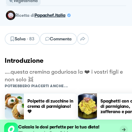
Vegetariana
ricetta
di
Papachef.italia
Salva
·
83
Commenta
Introduzione
….questa cremina goduriosa la ❤️ i vostri figli e
non solo 👯
POTREBBERO PIACERTI ANCHE...
Polpette di zucchine in
Spaghetti con 
crema di parmigiano!
di parmigiano,
💚
zafferano e pa
affumicata
Calcola le dosi perfette per la tua dieta!