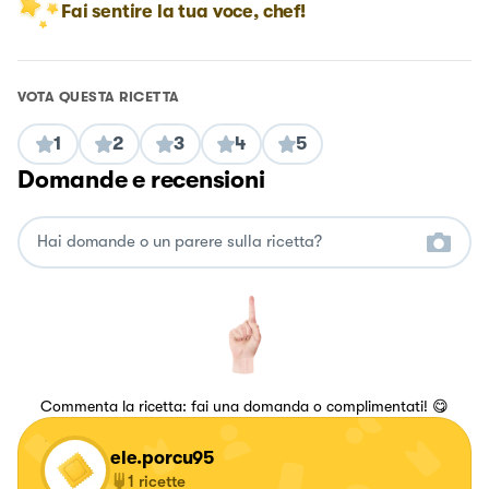
Fai sentire la tua voce, chef!
VOTA QUESTA RICETTA
1
2
3
4
5
Domande e recensioni
Commenta la ricetta: fai una domanda o complimentati! 😋
ele.porcu95
1
ricette