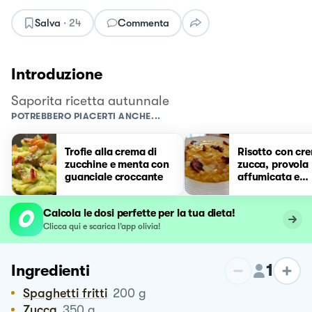
Salva
·
24
Commenta
Introduzione
Saporita ricetta autunnale
POTREBBERO PIACERTI ANCHE...
Trofie alla crema di
Risotto con cr
zucchine e menta con
zucca, provola
guanciale croccante
affumicata e
guanciale croc
Calcola le dosi perfette per la tua dieta!
Clicca qui e scarica l’app olivia!
1
Ingredienti
Spaghetti fritti
200
g
Zucca
350
g