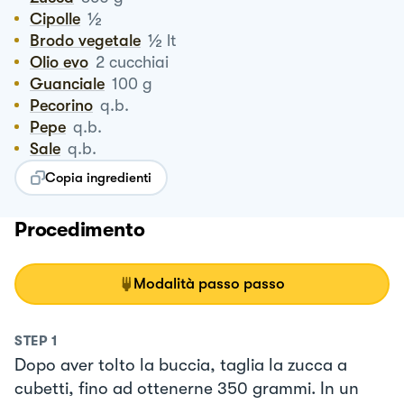
½
Cipolle
½
Brodo vegetale
lt
Olio evo
2
cucchiai
Guanciale
100
g
Pecorino
q.b.
Pepe
q.b.
Sale
q.b.
Copia ingredienti
Procedimento
Modalità passo passo
STEP
1
Dopo aver tolto la buccia, taglia la zucca a
cubetti, fino ad ottenerne 350 grammi. In un