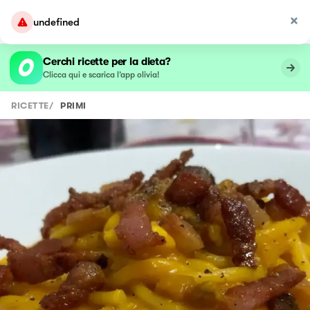
undefined
Cerchi ricette per la dieta?
Clicca qui e scarica l’app olivia!
RICETTE
/
PRIMI