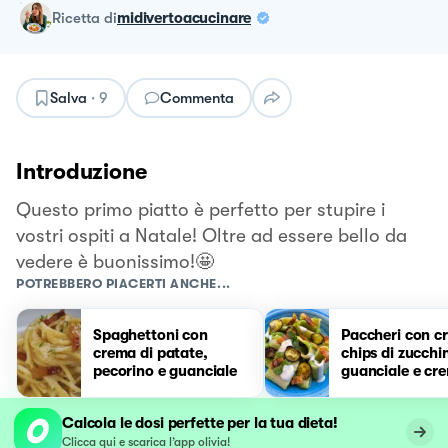
ricetta
di
midivertoacucinare
Salva
·
9
Commenta
Introduzione
Questo primo piatto è perfetto per stupire i
vostri ospiti a Natale! Oltre ad essere bello da
vedere è buonissimo!🤩
POTREBBERO PIACERTI ANCHE...
Spaghettoni con
Paccheri con c
crema di patate,
chips di zucchi
pecorino e guanciale
guanciale e cr
pecorino
Calcola le dosi perfette per la tua dieta!
Clicca qui e scarica l’app olivia!