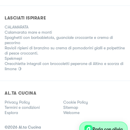
LASCIATI ISPIRARE
CALAMARATA
Calamarata mare e monti
Spaghetti con barbabietola, guanciale croccante e crema di
pecorino
Ravioli ripieni di branzino su crema di pomodorini gialli e polpettine
di pesce croccanti.
Spekmepì
Orecchiette integrali con broccoletti peperone di Altino e scorza di
limone 🍋
AL.TA CUCINA
Privacy Policy
Cookie Policy
Termini e condizioni
Sitemap
Esplora
Welcome
©
2026
Al.ta Cucina
Parla con olivia