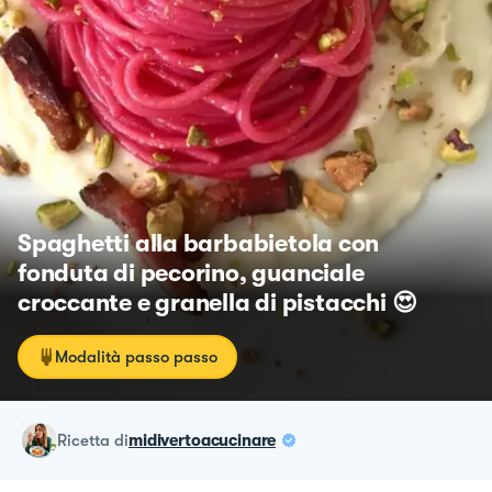
Spaghetti alla barbabietola con
fonduta di pecorino, guanciale
croccante e granella di pistacchi 😍
Modalità passo passo
ricetta
di
midivertoacucinare