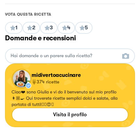
VOTA QUESTA RICETTA
1
2
3
4
5
Domande e recensioni
midivertoacucinare
374
ricette
Ciao❤️ sono Giulia e vi do il benvenuto sul mio profilo
👩🏼‍🍳 Qui troverete ricette semplici dolci e salate, alla
portata di tutti!✌🏼😍🍝
Visita il profilo