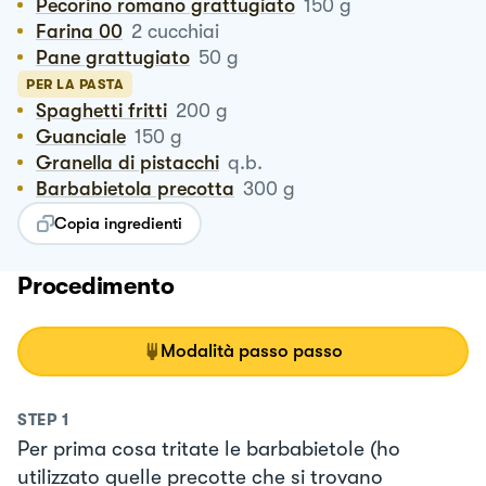
Pecorino romano grattugiato
150
g
Farina 00
2
cucchiai
Pane grattugiato
50
g
PER LA PASTA
Spaghetti fritti
200
g
Guanciale
150
g
Granella di pistacchi
q.b.
Barbabietola precotta
300
g
Copia ingredienti
Procedimento
Modalità passo passo
STEP
1
Per prima cosa tritate le barbabietole (ho
utilizzato quelle precotte che si trovano