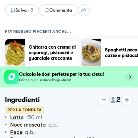
Salva
·
5
Commenta
POTREBBERO PIACERTI ANCHE...
Chitarra con crema di
Spaghetti peco
asparagi, pistacchi e
cozze e pistacc
guanciale croccante
Calcola le dosi perfette per la tua dieta!
Clicca qui e scarica l’app olivia!
2
Ingredienti
PER LA FONDUTA
Latte
150
ml
Noce moscata
q.b.
Pepe
q.b.