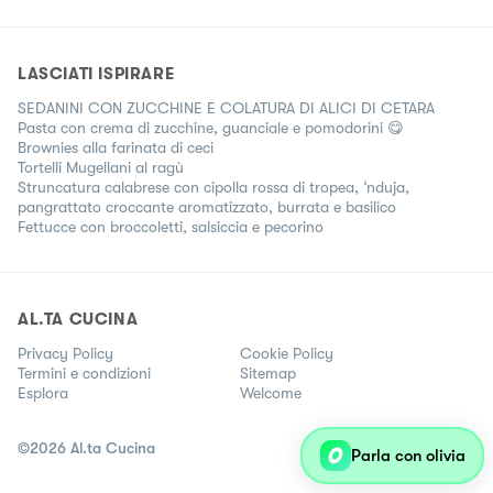
LASCIATI ISPIRARE
SEDANINI CON ZUCCHINE E COLATURA DI ALICI DI CETARA
Pasta con crema di zucchine, guanciale e pomodorini 😋
Brownies alla farinata di ceci
Tortelli Mugellani al ragù
Struncatura calabrese con cipolla rossa di tropea, ‘nduja,
pangrattato croccante aromatizzato, burrata e basilico
Fettucce con broccoletti, salsiccia e pecorino
AL.TA CUCINA
Privacy Policy
Cookie Policy
Termini e condizioni
Sitemap
Esplora
Welcome
©
2026
Al.ta Cucina
Parla con olivia