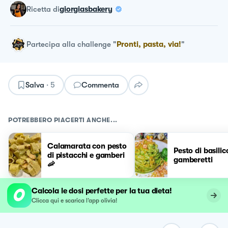
ricetta
di
giorgiasbakery
Partecipa alla challenge
"
Pronti, pasta, via!
"
Salva
·
5
Commenta
POTREBBERO PIACERTI ANCHE...
Calamarata con pesto
Pesto di basilic
di pistacchi e gamberi
gamberetti
🦐
Calcola le dosi perfette per la tua dieta!
Clicca qui e scarica l’app olivia!