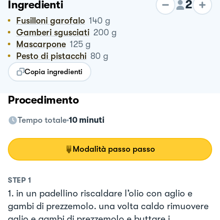
2
Ingredienti
Fusilloni garofalo
140
g
Gamberi sgusciati
200
g
Mascarpone
125
g
Pesto di pistacchi
80
g
Copia ingredienti
Procedimento
Tempo totale
10 minuti
Modalità passo passo
STEP
1
1. in un padellino riscaldare l’olio con aglio e
gambi di prezzemolo. una volta caldo rimuovere
aglio e gambi di prezzemolo e buttare i