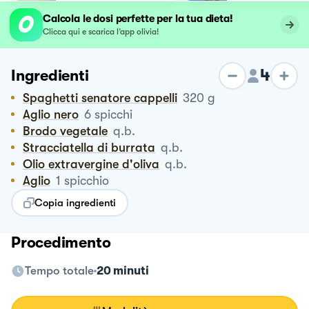
Calcola le dosi perfette per la tua dieta!
Clicca qui e scarica l’app olivia!
4
Ingredienti
Spaghetti senatore cappelli
320
g
Aglio nero
6
spicchi
Brodo vegetale
q.b.
Stracciatella di burrata
q.b.
Olio extravergine d'oliva
q.b.
Aglio
1
spicchio
Copia ingredienti
Procedimento
Tempo totale
20 minuti