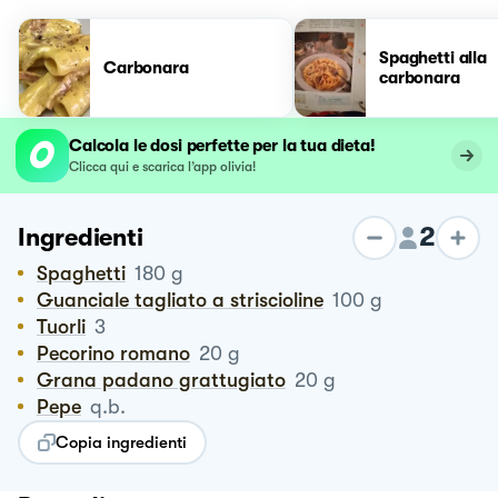
Spaghetti alla
Carbonara
carbonara
Calcola le dosi perfette per la tua dieta!
Clicca qui e scarica l’app olivia!
2
Ingredienti
Spaghetti
180
g
Guanciale tagliato a striscioline
100
g
Tuorli
3
Pecorino romano
20
g
Grana padano grattugiato
20
g
Pepe
q.b.
Copia ingredienti