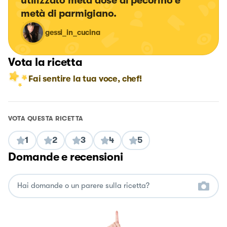
utilizzato metà dose di pecorino e 
metà di parmigiano.
gessi_in_cucina
Vota la ricetta
Fai sentire la tua voce, chef!
VOTA QUESTA RICETTA
1
2
3
4
5
Domande e recensioni