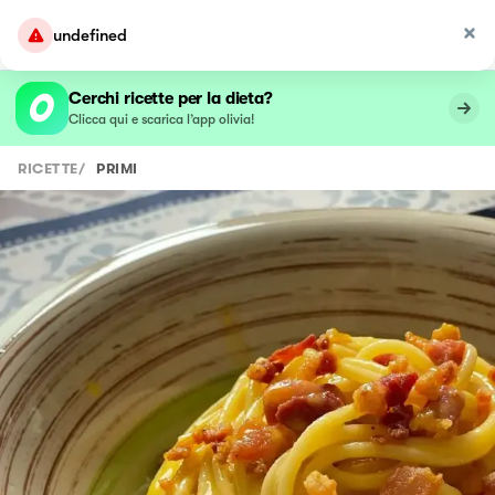
undefined
Cerchi ricette per la dieta?
Clicca qui e scarica l’app olivia!
RICETTE
/
PRIMI