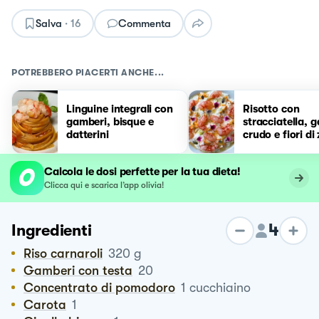
Salva
·
16
Commenta
POTREBBERO PIACERTI ANCHE...
Linguine integrali con
Risotto con
gamberi, bisque e
stracciatella, 
datterini
crudo e fiori di
Calcola le dosi perfette per la tua dieta!
Clicca qui e scarica l’app olivia!
4
Ingredienti
Riso carnaroli
320
g
Gamberi con testa
20
Concentrato di pomodoro
1
cucchiaino
Carota
1