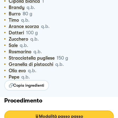
Cipolla bianca
1
Brandy
q.b.
Burro
80
g
Timo
q.b.
Arance scorza
q.b.
Datteri
100
g
Zucchero
q.b.
Sale
q.b.
Rosmarino
q.b.
Stracciatella pugliese
150
g
Granella di pistacchi
q.b.
Olio evo
q.b.
Pepe
q.b.
Copia ingredienti
Procedimento
Modalità passo passo