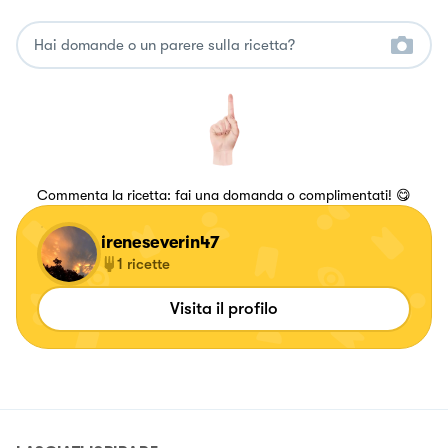
Commenta la ricetta: fai una domanda o complimentati! 😋
ireneseverin47
1
ricette
Visita il profilo