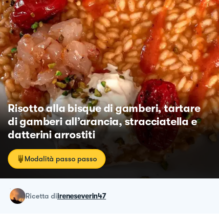
Risotto alla bisque di gamberi, tartare
di gamberi all’arancia, stracciatella e
datterini arrostiti
Modalità passo passo
ricetta
di
ireneseverin47