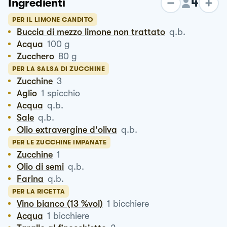
4
Ingredienti
PER IL LIMONE CANDITO
Buccia di mezzo limone non trattato
q.b.
Acqua
100
g
Zucchero
80
g
PER LA SALSA DI ZUCCHINE
Zucchine
3
Aglio
1
spicchio
Acqua
q.b.
Sale
q.b.
Olio extravergine d'oliva
q.b.
PER LE ZUCCHINE IMPANATE
Zucchine
1
Olio di semi
q.b.
Farina
q.b.
PER LA RICETTA
Vino bianco (13 %vol)
1
bicchiere
Acqua
1
bicchiere