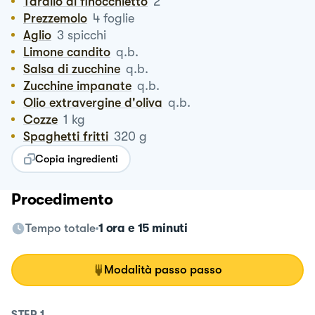
Tarallo al finocchietto
2
Prezzemolo
4
foglie
Aglio
3
spicchi
Limone candito
q.b.
Salsa di zucchine
q.b.
Zucchine impanate
q.b.
Olio extravergine d'oliva
q.b.
Cozze
1
kg
Spaghetti fritti
320
g
Copia ingredienti
Procedimento
Tempo totale
1 ora e 15 minuti
Modalità passo passo
STEP
1