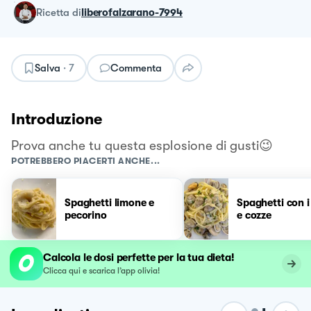
ricetta
di
liberofalzarano-7994
Salva
·
7
Commenta
Introduzione
Prova anche tu questa esplosione di gusti😉
POTREBBERO PIACERTI ANCHE...
Spaghetti limone e
Spaghetti con i 
pecorino
e cozze
Calcola le dosi perfette per la tua dieta!
Clicca qui e scarica l’app olivia!