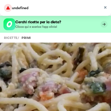
undefined
Cerchi ricette per la dieta?
Clicca qui e scarica l’app olivia!
RICETTE
/
PRIMI