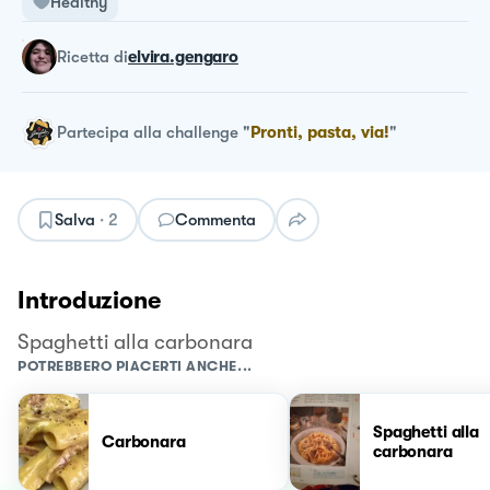
Healthy
ricetta
di
elvira.gengaro
Partecipa alla challenge
"
Pronti, pasta, via!
"
Salva
·
2
Commenta
Introduzione
Spaghetti alla carbonara
POTREBBERO PIACERTI ANCHE...
Spaghetti alla
Carbonara
carbonara