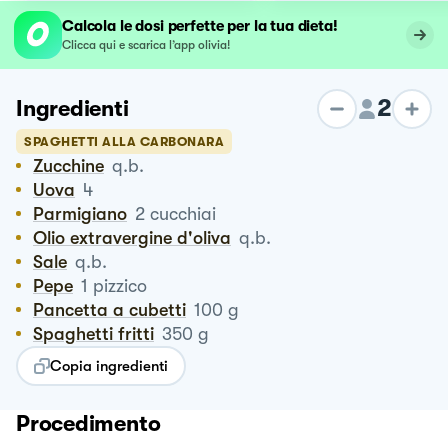
Calcola le dosi perfette per la tua dieta!
Clicca qui e scarica l’app olivia!
2
Ingredienti
SPAGHETTI ALLA CARBONARA
Zucchine
q.b.
Uova
4
Parmigiano
2
cucchiai
Olio extravergine d'oliva
q.b.
Sale
q.b.
Pepe
1
pizzico
Pancetta a cubetti
100
g
Spaghetti fritti
350
g
Copia ingredienti
Procedimento