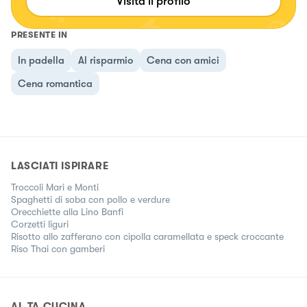
Visita il profilo
PRESENTE IN
In padella
Al risparmio
Cena con amici
Cena romantica
LASCIATI ISPIRARE
Troccoli Mari e Monti
Spaghetti di soba con pollo e verdure
Orecchiette alla Lino Banfi
Corzetti liguri
Risotto allo zafferano con cipolla caramellata e speck croccante
Riso Thai con gamberi
AL.TA CUCINA