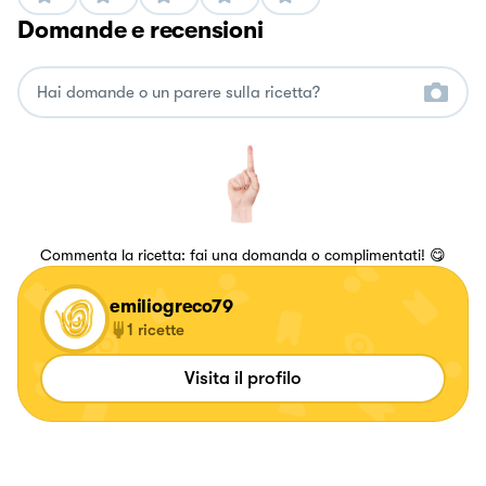
Domande e recensioni
Commenta la ricetta: fai una domanda o complimentati! 😋
emiliogreco79
1
ricette
Visita il profilo