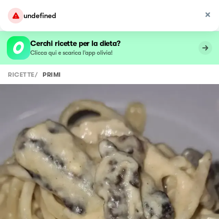
undefined
Cerchi ricette per la dieta?
Clicca qui e scarica l’app olivia!
RICETTE
/
PRIMI