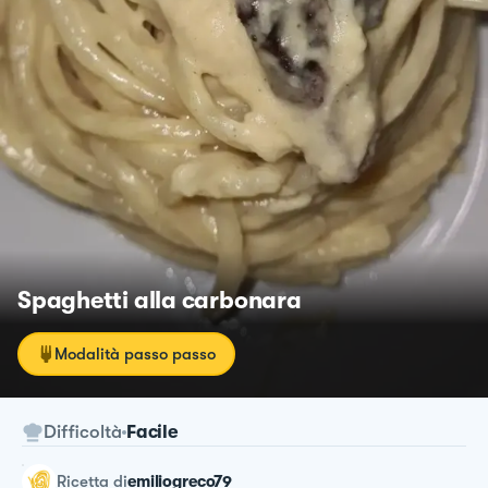
Spaghetti alla carbonara
Modalità passo passo
Difficoltà
Facile
ricetta
di
emiliogreco79