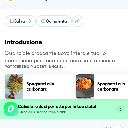
Salva
·
3
Commenta
Introduzione
Guanciale croccante uovo intero e tuorlo
parmigiano pecorino pepe nero sale a piacere
POTREBBERO PIACERTI ANCHE...
Spaghetti alla
Spaghetti alla
carbonara
carbonara
Calcola le dosi perfette per la tua dieta!
Clicca qui e scarica l’app olivia!