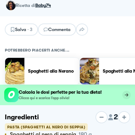
ricetta
di
Baby74
Salva
·
3
Commenta
POTREBBERO PIACERTI ANCHE...
Spaghetti alla Nerano
Spaghetti alla
Calcola le dosi perfette per la tua dieta!
Clicca qui e scarica l’app olivia!
2
Ingredienti
PASTA (SPAGHETTI AL NERO DI SEPPIA)
Spaghetti al nero di seppia
180
g