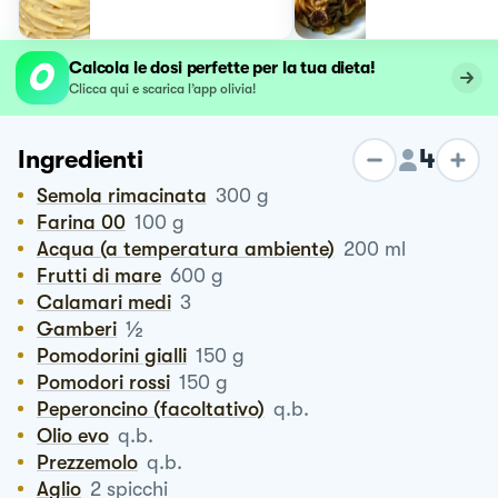
Calcola le dosi perfette per la tua dieta!
Clicca qui e scarica l’app olivia!
4
Ingredienti
Semola rimacinata
300
g
Farina 00
100
g
Acqua (a temperatura ambiente)
200
ml
Frutti di mare
600
g
Calamari medi
3
½
Gamberi
Pomodorini gialli
150
g
Pomodori rossi
150
g
Peperoncino (facoltativo)
q.b.
Olio evo
q.b.
Prezzemolo
q.b.
Aglio
2
spicchi