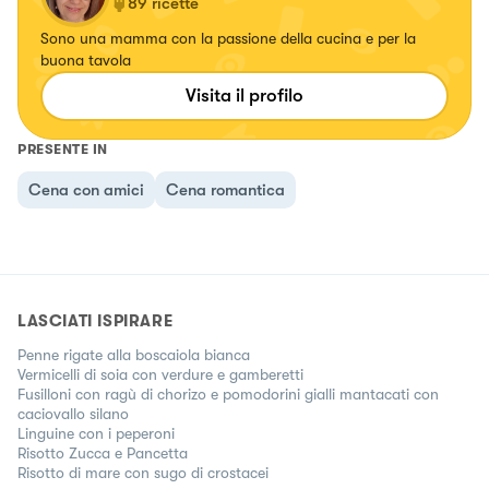
89
ricette
Sono una mamma con la passione della cucina e per la
buona tavola
Visita il profilo
PRESENTE IN
Cena con amici
Cena romantica
LASCIATI ISPIRARE
Penne rigate alla boscaiola bianca
Vermicelli di soia con verdure e gamberetti
Fusilloni con ragù di chorizo e pomodorini gialli mantacati con
caciovallo silano
Linguine con i peperoni
Risotto Zucca e Pancetta
Risotto di mare con sugo di crostacei