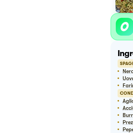
Ingr
SPAGH
Ner
Uov
Far
COND
Agli
Acc
Bur
Pre
Pep