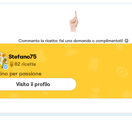
Commenta la ricetta: fai una domanda o complimentati! 😋
Stefano75
82
ricette
ino per passione
Visita il profilo