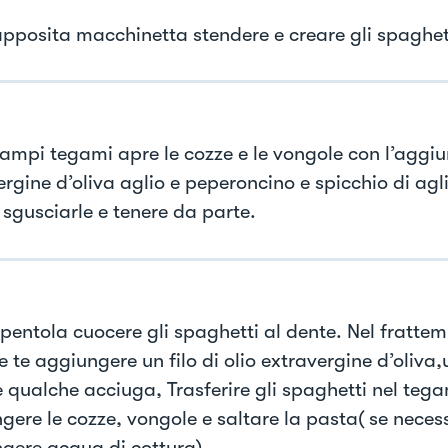
apposita macchinetta stendere e creare gli spaghet
 ampi tegami apre le cozze e le vongole con l’aggiun
ergine d’oliva aglio e peperoncino e spicchio di agl
 sgusciarle e tenere da parte.
 pentola cuocere gli spaghetti al dente. Nel frattem
 te aggiungere un filo di olio extravergine d’oliva
e qualche acciuga, Trasferire gli spaghetti nel teg
gere le cozze, vongole e saltare la pasta( se neces
gere acqua di cottura)