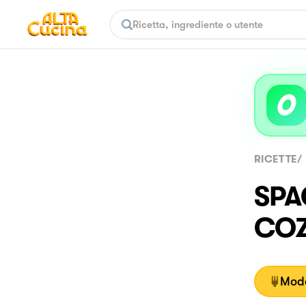
RICETTE
/
SPA
COZ
Moda