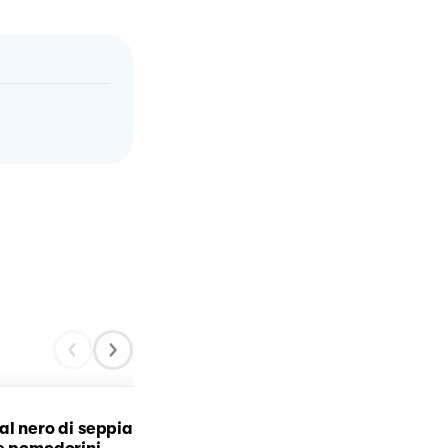
al nero di seppia
Spaghetti con cozze e ag