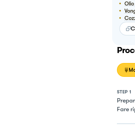
Ol
Von
Coz
C
Proc
Mo
STEP
1
Prepar
Fare r