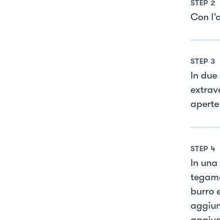
STEP
2
Con l’
STEP
3
In due
extrav
aperte
STEP
4
In una
tegame
burro 
aggiun
aggiun