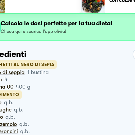
con cozze 
Calcola le dosi perfette per la tua dieta!
Clicca qui e scarica l’app olivia!
edienti
ETTI AL NERO DI SEPIA
o di seppia
1
bustina
a
4
ina 00
400
g
IMENTO
o
q.b.
iughe
q.b.
ro
q.b.
zzemolo
q.b.
eroncini
q.b.