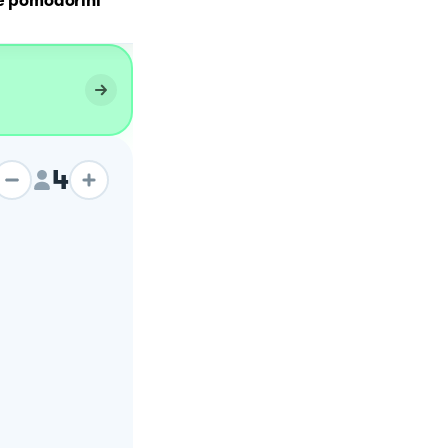
e pomodorini
nero
4