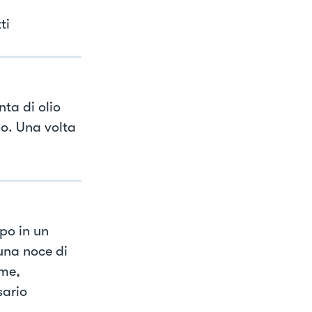
ti
ta di olio
io. Una volta
po in un
,una noce di
ame,
sario