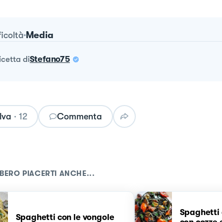
Media
ficoltà
ricetta
di
Stefano75
lva
·
12
Commenta
BERO PIACERTI ANCHE...
Spaghetti 
Spaghetti con le vongole