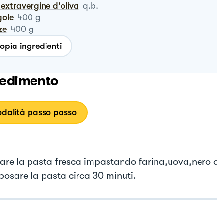
io extravergine d'oliva
q.b.
gole
400
g
ze
400
g
opia ingredienti
edimento
dalità passo passo
are la pasta fresca impastando farina,uova,nero d
iposare la pasta circa 30 minuti.