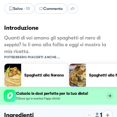
Salva
·
10
Commenta
Introduzione
Quanti di voi amano gli spaghetti al nero di
seppia? Io li amo alla follia e oggi vi mostro la
mia ricetta.
POTREBBERO PIACERTI ANCHE...
Spaghetti alla Nerano
Spaghetti alla
Calcola le dosi perfette per la tua dieta!
Clicca qui e scarica l’app olivia!
1
Ingredienti