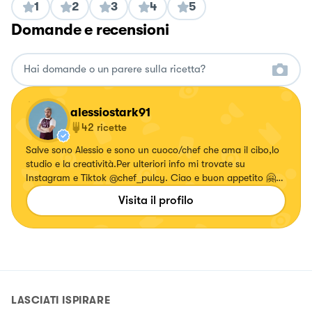
1
2
3
4
5
Domande e recensioni
alessiostark91
42
ricette
Salve sono Alessio e sono un cuoco/chef che ama il cibo,lo
studio e la creatività.Per ulteriori info mi trovate su
Instagram e Tiktok @chef_pulcy. Ciao e buon appetito 🤗
🧑‍🍳 https://bit.ly/34BQApp
Visita il profilo
LASCIATI ISPIRARE