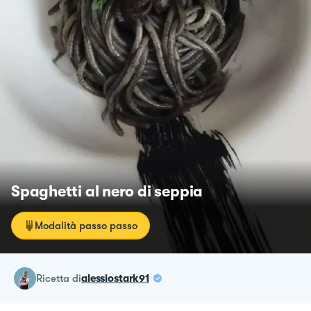
Spaghetti al nero di seppia
Modalità passo passo
ricetta
di
alessiostark91