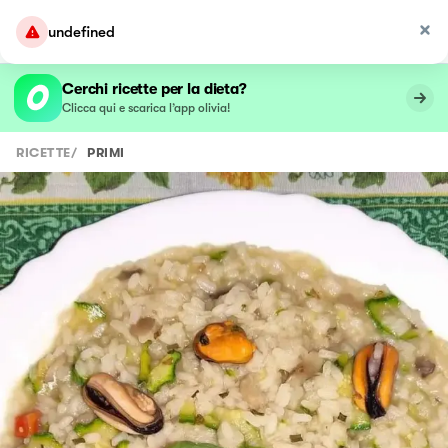
undefined
Cerchi ricette per la dieta?
Clicca qui e scarica l’app olivia!
RICETTE
/
PRIMI