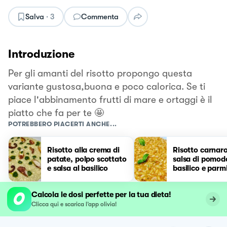
Salva
·
3
Commenta
Introduzione
Per gli amanti del risotto propongo questa
variante gustosa,buona e poco calorica. Se ti
piace l'abbinamento frutti di mare e ortaggi è il
piatto che fa per te 🤩
POTREBBERO PIACERTI ANCHE...
Risotto alla crema di
Risotto carnarol
patate, polpo scottato
salsa di pomod
e salsa al basilico
basilico e parm
reggiano 36 me
Calcola le dosi perfette per la tua dieta!
Clicca qui e scarica l’app olivia!