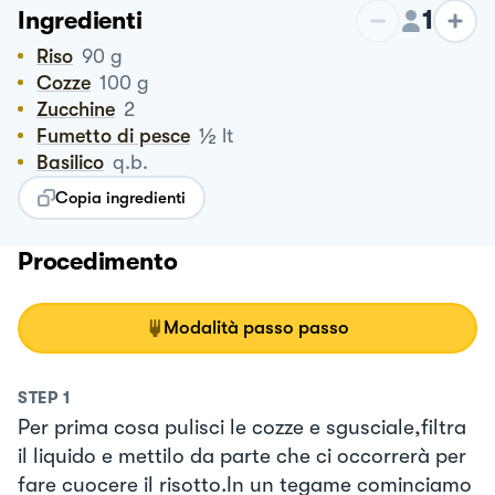
1
Ingredienti
Riso
90
g
Cozze
100
g
Zucchine
2
½
Fumetto di pesce
lt
Basilico
q.b.
Copia ingredienti
Procedimento
Modalità passo passo
STEP
1
Per prima cosa pulisci le cozze e sgusciale,filtra
il liquido e mettilo da parte che ci occorrerà per
fare cuocere il risotto.In un tegame cominciamo