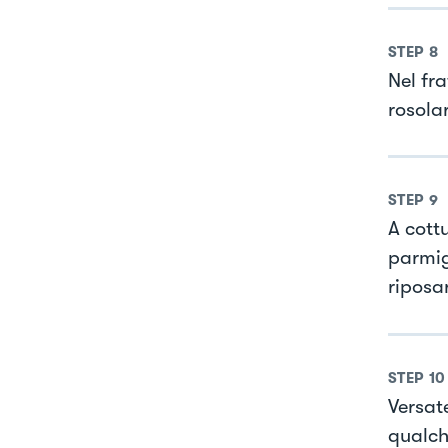
STEP
8
Nel fra
rosolar
STEP
9
A cottu
parmig
riposar
STEP
10
Versate
qualch