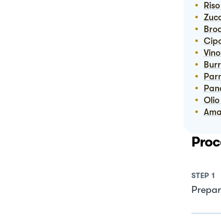
Ris
Zuc
Bro
Ci
Vin
Bur
Pa
Pan
Oli
Am
Proc
STEP
1
Prepar