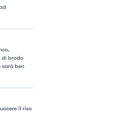
 ad
nco,
o di brodo
e sarà ben
ocere il riso