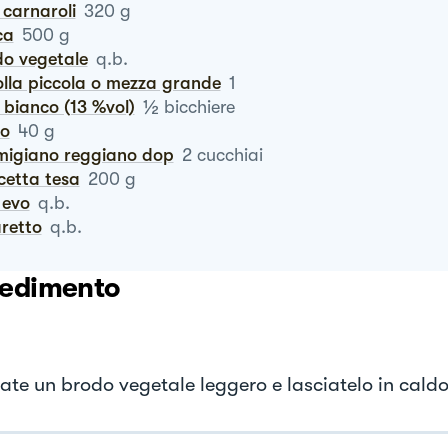
o carnaroli
320
g
ca
500
g
do vegetale
q.b.
polla piccola o mezza grande
1
½
o bianco (13 %vol)
bicchiere
ro
40
g
rmigiano reggiano dop
2
cucchiai
cetta tesa
200
g
o evo
q.b.
aretto
q.b.
edimento
ate un brodo vegetale leggero e lasciatelo in caldo