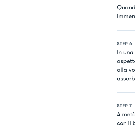
Quando
immers
STEP
6
In una 
aspett
alla v
assorb
STEP
7
A metà
con il 