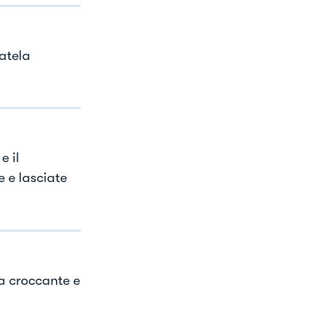
fatela
e il
 e lasciate
ta croccante e