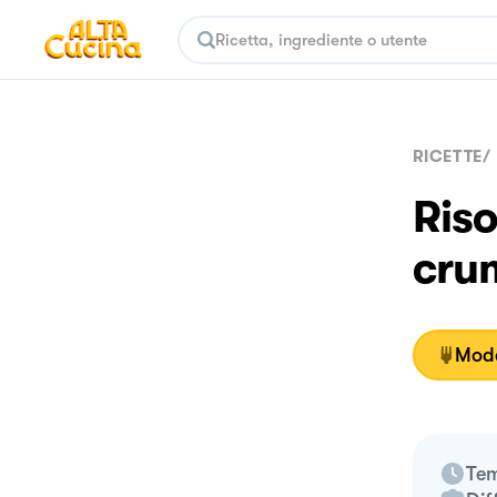
RICETTE
/
Riso
cru
Moda
Tem