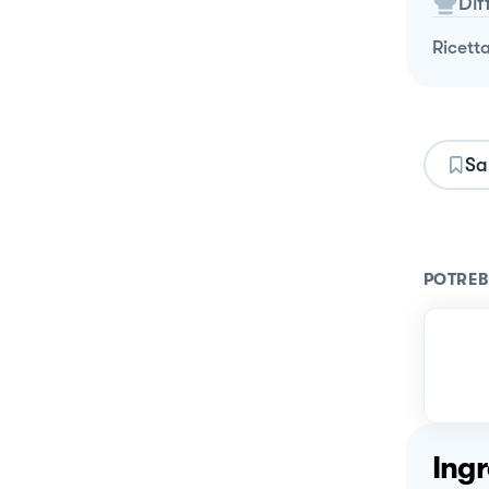
Dif
ricett
Sa
POTREB
Ingr