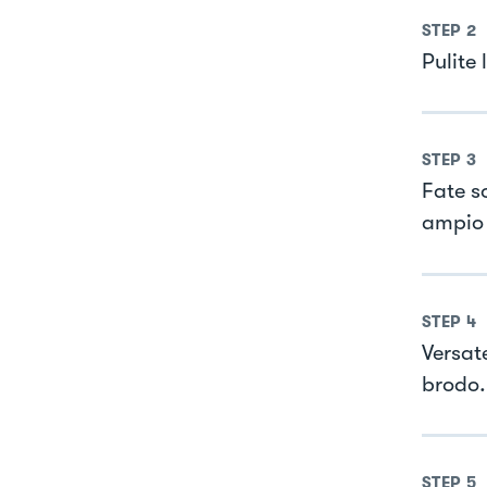
STEP
2
Pulite 
STEP
3
Fate s
ampio 
STEP
4
Versat
brodo.
STEP
5