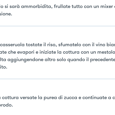
 si sarà ammorbidita, frullate tutto con un mixer
ione.
casseruola tostate il riso, sfumatelo con il vino bia
ate che evapori e iniziate la cottura con un mestol
olta aggiungendone altro solo quando il precedent
ito.
 cottura versate la purea di zucca e continuate a cu
brodo.