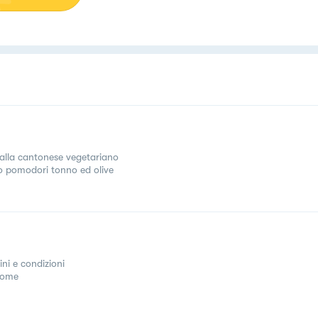
 alla cantonese vegetariano
o pomodori tonno ed olive
ini e condizioni
come