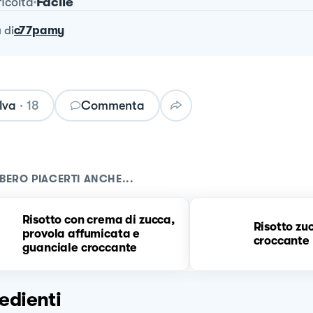
Facile
ficoltà
a
di
c77pamy
lva
·
18
Commenta
BERO PIACERTI ANCHE...
Risotto con crema di zucca,
Risotto zu
provola affumicata e
croccante
guanciale croccante
edienti