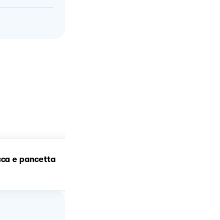
Risotto con zucca,
cca e pancetta
pancetta al pepe ed
amaretti