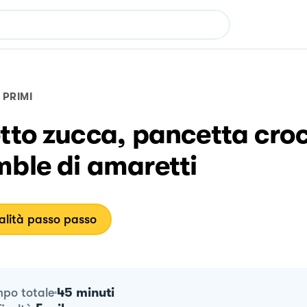
PRIMI
tto zucca, pancetta cro
mble di amaretti
lità passo passo
45 minuti
po totale