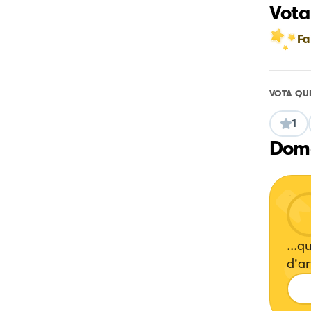
Vota
Fa
VOTA QU
1
Doma
...q
d'art