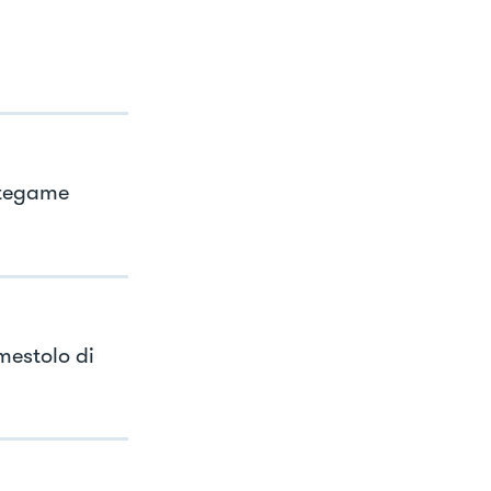
n tegame
mestolo di