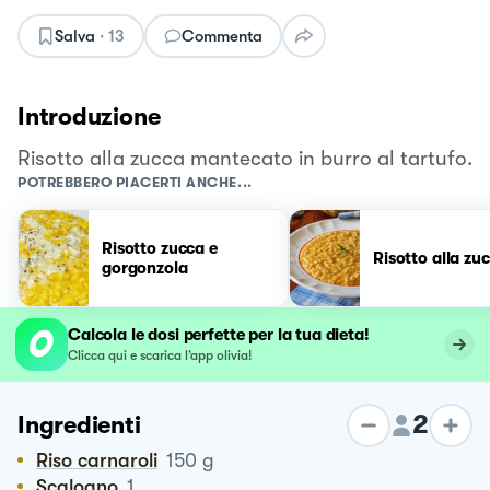
Salva
·
13
Commenta
Introduzione
Risotto alla zucca mantecato in burro al tartufo.
POTREBBERO PIACERTI ANCHE...
Risotto zucca e
Risotto alla zu
gorgonzola
Calcola le dosi perfette per la tua dieta!
Clicca qui e scarica l’app olivia!
2
Ingredienti
Riso carnaroli
150
g
Scalogno
1