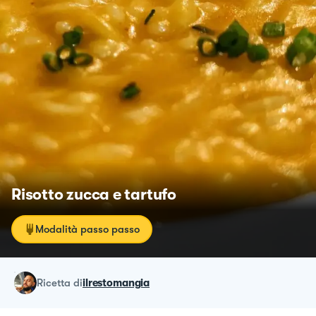
Risotto zucca e tartufo
Modalità passo passo
ricetta
di
ilrestomangia