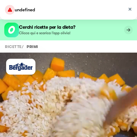
undefined
Cerchi ricette per la dieta?
Clicca qui e scarica l’app olivia!
RICETTE
/
PRIMI