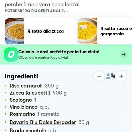
perché è una vera eccellenza!
POTREBBERO PIACERTI ANCHE...
Risotto zucca e
Risotto alla zucca
gorgonzola
Calcola le dosi perfette per la tua dieta!
Clicca qui e scarica l’app olivia!
4
Ingredienti
Riso carnaroli
350
g
Zucca (a cubetti)
400
g
Scalogno
1
vino bianco
q.b.
Rosmarino
1
rametto
Bavaria Blu Dolce Bergader
50
g
Brodo vegetale
q.b.