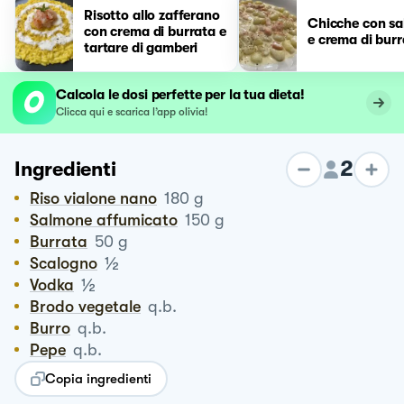
Risotto allo zafferano
Chicche con s
con crema di burrata e
e crema di burr
tartare di gamberi
Calcola le dosi perfette per la tua dieta!
Clicca qui e scarica l’app olivia!
2
Ingredienti
Riso vialone nano
180
g
Salmone affumicato
150
g
Burrata
50
g
½
Scalogno
½
Vodka
Brodo vegetale
q.b.
Burro
q.b.
Pepe
q.b.
Copia ingredienti