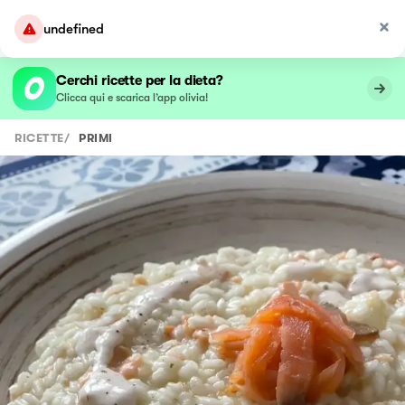
undefined
Cerchi ricette per la dieta?
Clicca qui e scarica l’app olivia!
RICETTE
/
PRIMI