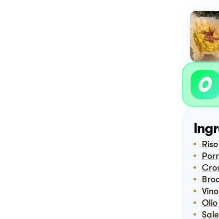
Ingr
Ris
Porr
Cr
Bro
Vin
Ol
Sale