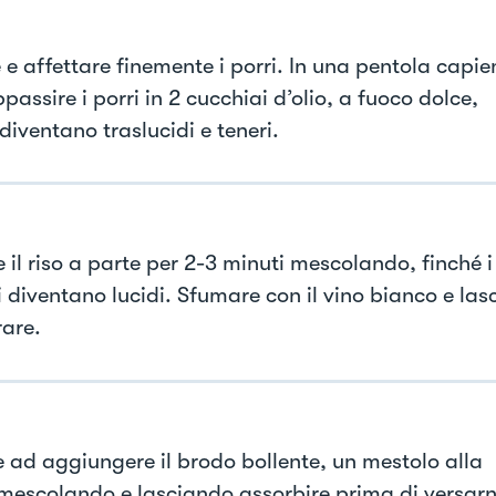
 e affettare finemente i porri. In una pentola capie
passire i porri in 2 cucchiai d’olio, a fuoco dolce,
diventano traslucidi e teneri.
 il riso a parte per 2-3 minuti mescolando, finché i
i diventano lucidi. Sfumare con il vino bianco e las
are.
re ad aggiungere il brodo bollente, un mestolo alla
 mescolando e lasciando assorbire prima di versar