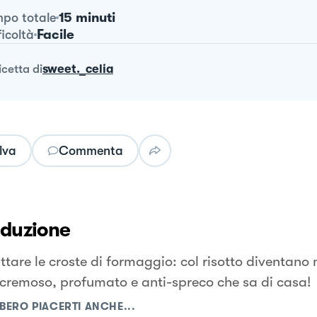
15 minuti
po totale
Facile
ficoltà
ricetta
di
sweet._celia
lva
Commenta
oduzione
ttare le croste di formaggio: col risotto diventano
 cremoso, profumato e anti-spreco che sa di casa!
BERO PIACERTI ANCHE...