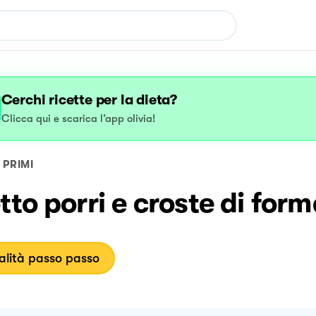
Cerchi ricette per la dieta?
Clicca qui e scarica l’app olivia!
PRIMI
tto porri e croste di for
lità passo passo