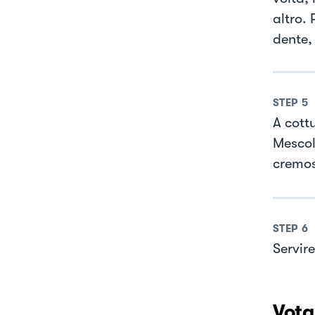
altro. 
dente,
STEP
5
A cott
Mescol
cremos
STEP
6
Servire
Vota