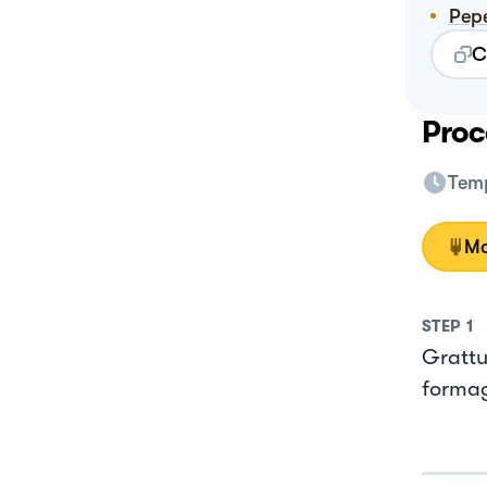
Pep
C
Proc
Temp
Mo
STEP
1
Grattu
formag