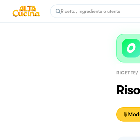
RICETTE
/
Riso
Moda