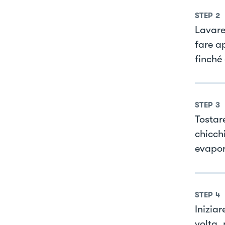
STEP
2
Lavare
fare ap
finché 
STEP
3
Tostare
chicch
evapor
STEP
4
Inizia
volta,