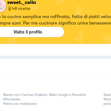
sweet._celia
48
ricette
la cucina semplice ma raffinata, fatta di piatti veloc
mpre sani. Per me cucinare significa unire benessere
anza, trasformando anche i momenti più frenetici in
Visita il profilo
iali. Con le mie ricette voglio dimostrare che mangi
richiede tempo infinito, ma solo passione e cura per i
Risotto con Certosa Galbani, Misto funghi e Pancetta
Spat
Affumicata
Riso
Penne con melanzane
prez