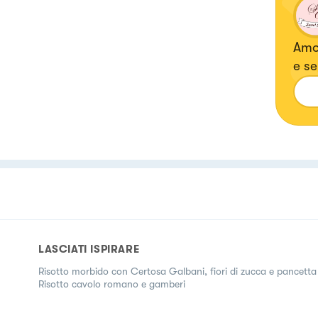
Amo 
e se
eleg
spec
non 
LASCIATI ISPIRARE
Risotto morbido con Certosa Galbani, fiori di zucca e pancetta
Risotto cavolo romano e gamberi