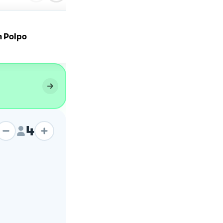
n Polpo
Risotto ai porcini
4