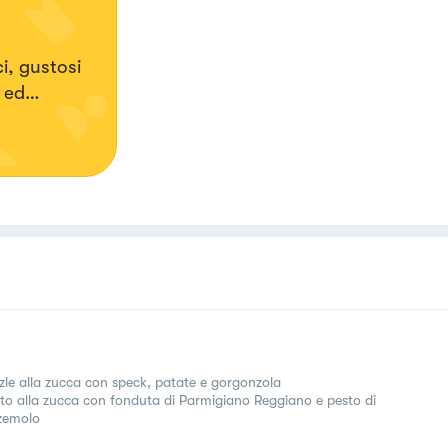
i, gustosi
 ed
 occasioni
are bene
 dettagli.
zle alla zucca con speck, patate e gorgonzola
tto alla zucca con fonduta di Parmigiano Reggiano e pesto di
zemolo