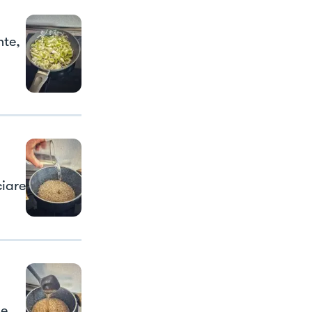
nte,
ciare
ne