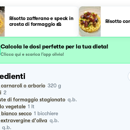
Risotto zafferano e speck in
Risotto co
crosta di formaggio 🧀
Calcola le dosi perfette per la tua dieta!
Clicca qui e scarica l’app olivia!
edienti
o carnaroli o arborio
320
g
i
2
oste di formaggio stagionato
q.b.
do vegetale
1
lt
o bianco secco
1
bicchiere
io extravergine d'oliva
q.b.
q.b.