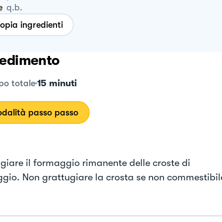
e
q.b.
opia ingredienti
edimento
15 minuti
o totale
dalità passo passo
giare il formaggio rimanente delle croste di
gio. Non grattugiare la crosta se non commestibil