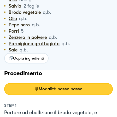
Salvia
2
foglie
Brodo vegetale
q.b.
Olio
q.b.
Pepe nero
q.b.
Porri
5
Zenzero in polvere
q.b.
Parmigiano grattugiato
q.b.
Sale
q.b.
Copia ingredienti
Procedimento
Modalità passo passo
STEP
1
Portare ad ebollizione il brodo vegetale, e