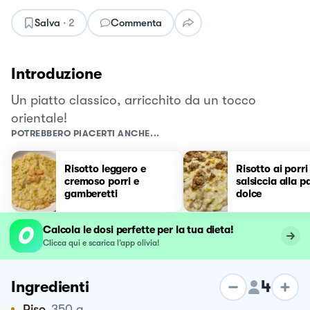
Salva
·
2
Commenta
Introduzione
Un piatto classico, arricchito da un tocco
orientale!
POTREBBERO PIACERTI ANCHE...
Risotto leggero e
Risotto ai porri
cremoso porri e
salsiccia alla p
gamberetti
dolce
Calcola le dosi perfette per la tua dieta!
Clicca qui e scarica l’app olivia!
4
Ingredienti
Riso
350
g