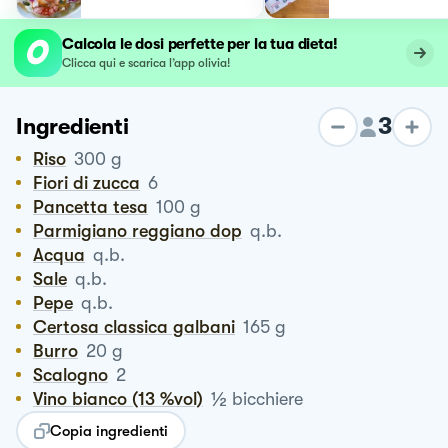
Calcola le dosi perfette per la tua dieta!
Clicca qui e scarica l’app olivia!
3
Ingredienti
Riso
300
g
Fiori di zucca
6
Pancetta tesa
100
g
Parmigiano reggiano dop
q.b.
Acqua
q.b.
Sale
q.b.
Pepe
q.b.
Certosa classica galbani
165
g
Burro
20
g
Scalogno
2
½
Vino bianco (13 %vol)
bicchiere
Copia ingredienti