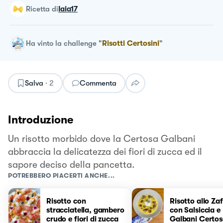
ricetta
di
Iaia17
Ha vinto la challenge
"
Risotti Certosini
"
Salva
·
2
Commenta
Introduzione
Un risotto morbido dove la Certosa Galbani
abbraccia la delicatezza dei fiori di zucca ed il
sapore deciso della pancetta.
POTREBBERO PIACERTI ANCHE...
Risotto con
Risotto allo Za
stracciatella, gambero
con Salsiccia e
crudo e fiori di zucca
Galbani Certo