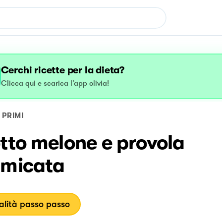
Cerchi ricette per la dieta?
Clicca qui e scarica l’app olivia!
PRIMI
tto melone e provola
umicata
lità passo passo