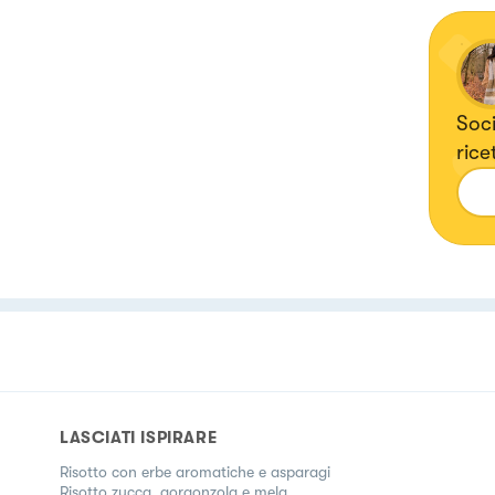
Soci
rice
orie
LASCIATI ISPIRARE
Risotto con erbe aromatiche e asparagi
Risotto zucca, gorgonzola e mela