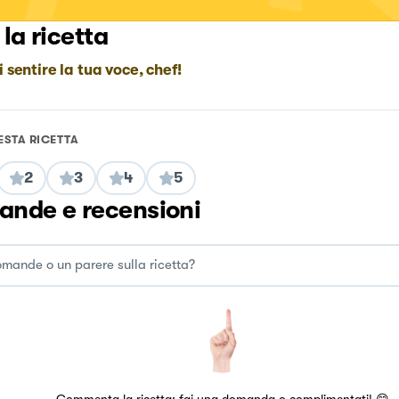
 la ricetta
i sentire la tua voce, chef!
ESTA RICETTA
2
3
4
5
nde e recensioni
Commenta la ricetta: fai una domanda o complimentati! 😋