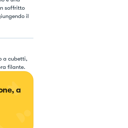
n soffritto
giungendo il
 a cubetti,
ra filante.
one, a 