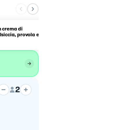
n crema di
Risotto con provola
lsiccia, provola e
affumicata, noci e noccio
tostati
2