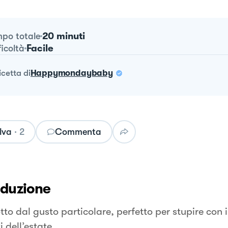
20 minuti
po totale
Facile
ficoltà
ricetta
di
Happymondaybaby
lva
·
2
Commenta
oduzione
tto dal gusto particolare, perfetto per stupire con i
i dell’estate.