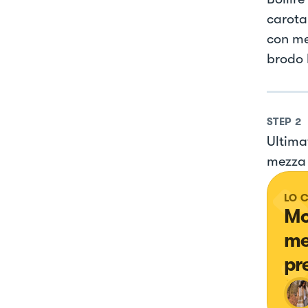
carota 
con me
brodo 
STEP
2
Ultima
mezza 
LO 
Mo
me
pr