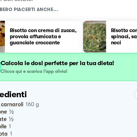
BERO PIACERTI ANCHE...
Risotto con crema di zucca,
Risotto co
provola affumicata e
spinaci, sa
guanciale croccante
noci
Calcola le dosi perfette per la tua dieta!
Clicca qui e scarica l’app olivia!
edienti
o carnaroli
160
g
½
lone
½
ate
olle
1
rota
1