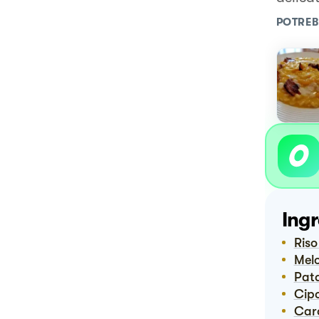
POTREB
Ingr
Ris
Me
Pat
Cip
Ca