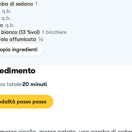
mba di sedano
1
q.b.
q.b.
ro
q.b.
o bianco (13 %vol)
1
bicchiere
½
vola affumicata
opia ingredienti
edimento
20 minuti
o totale
dalità passo passo
e mezza cipolla, mezza patata, una gamba di seda