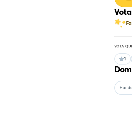
Vota
Fa
VOTA QU
1
Doma