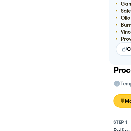
Ga
Sale
Olio
Bur
Vin
Pro
C
Proc
Temp
Mo
STEP
1
Bollir