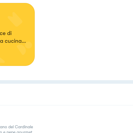
ce di
 la cucina
ano del Cardinale
o e pepe gourmet