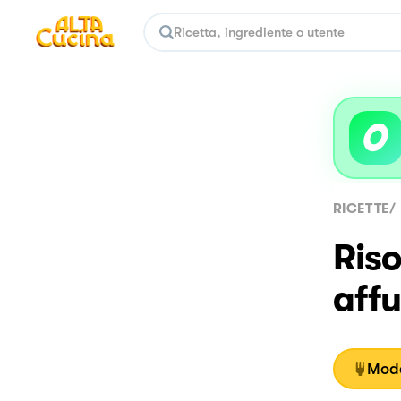
RICETTE
/
Riso
aff
Moda