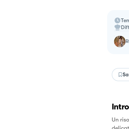
Tem
Dif
Sa
Intr
Un riso
delicat