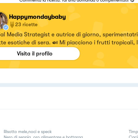
Happymondaybaby
23
ricette
al Media Strategist e autrice di giorno, sperimentatri
tte esotiche di sera. 🍛 Mi piacciono i frutti tropicali,
ntale e il recupero creativo degli scarti. 🥕
Visita il profilo
Risotto mele,noci e speck
Timp
Nero di seppia, oro alimentare e bottarga
Caci