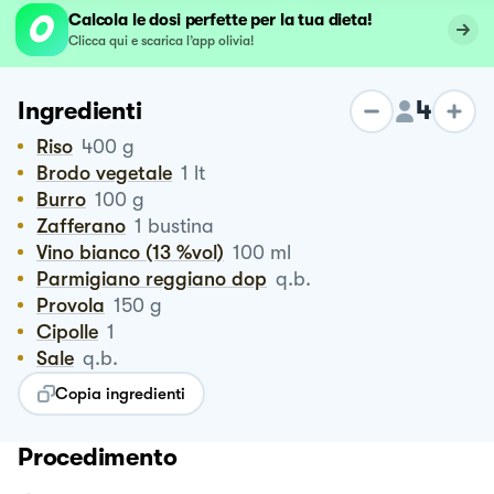
Calcola le dosi perfette per la tua dieta!
Clicca qui e scarica l’app olivia!
4
Ingredienti
Riso
400
g
Brodo vegetale
1
lt
Burro
100
g
Zafferano
1
bustina
Vino bianco (13 %vol)
100
ml
Parmigiano reggiano dop
q.b.
Provola
150
g
Cipolle
1
Sale
q.b.
Copia ingredienti
Procedimento