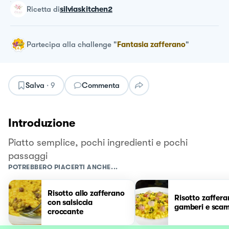
ricetta
di
silviaskitchen2
Partecipa alla challenge
"
Fantasia zafferano
"
Salva
·
9
Commenta
Introduzione
Piatto semplice, pochi ingredienti e pochi
passaggi
POTREBBERO PIACERTI ANCHE...
Risotto allo zafferano
Risotto zaffer
con salsiccia
gamberi e scam
croccante